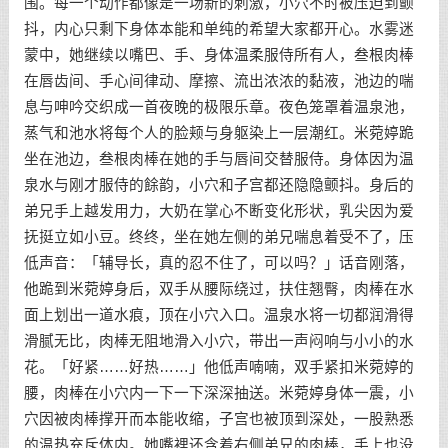
围。每一个动作都像是一场新的刺激，小穴不时被压迫到颤
抖，内心只剩下身体本能和单纯的希望大家都开心。水雾迷
蒙中，她继续以嘴巴、手、身体温柔服侍所有人，叁根肉棒
在唇齿间、手心间律动、摩擦、流出浓浓的黏液，池边的喘
息与呻吟交织成一首夜晚的极限乐章。夜色笼罩着温泉池，
蒸气和池水将每个人的脸颊与身躯染上一层潮红。米菀婷跪
坐在池边，叁根肉棒在她的手与唇间交替服侍。身体因为温
泉水与刚才服侍的餘韵，小穴和子宫都还隐隐颤抖。身后的
弟兄手上越发用力，大奶在掌心不断变化形状，乳尖因为爱
抚挺立如小豆。终终，坐在她左侧的弟兄喘息着受不了，压
低声音：「辅导长，真的忍不住了，可以吗？」话音刚落，
他跪到米菀婷身后，双手从腰际绕过，扶住翘臀，肉棒在水
面上划出一道水痕，顶在小穴入口。温泉水将一切都润滑得
滑腻无比，肉棒无阻地滑入小穴，带出一声闷响与小小的水
花。「好紧……好热……」他低声喃喃，双手紧扣米菀婷的
腰，肉棒在小穴内一下一下深深抽送。米菀婷身体一震，小
穴因被肉棒撑开而本能收缩，子宫也被顶到深处，一股熟悉
的温热充斥体内。她嘴裡还含着右侧弟兄的肉棒，手上也没