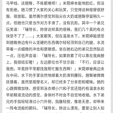
马甲线、这翘臀，不练都难吧！」米菀婷本能地脸红，但没
有拒绝。她习惯了大家的关心和玩笑，只觉得这种按摩很舒
服、很放鬆。虽然偶尔感觉到指尖在大奶或翘臀停留稍久一
点，但她也只是当作对方手滑了，没有抗拒。其中一个弟兄
玩笑道：「辅导长，妳穿这样真的很辣，我们几个真的有点
快受不了了……」大家都笑，但在温泉水下，米菀婷能感受
到翘臀旁边有什么坚硬的东西偶尔轻轻顶到自己的腿，水流
带着一点细微的冲击和摩擦感。坐在她右边的弟兄忽然贴近
一点，压低声音道：「辅导长，如果妳累了可以靠在我肩膀
上，我很结实喔！」左边那位也不甘示弱：「不行，应该让
我抱，毕竟妳平常都找我帮忙搬东西啊！」米菀婷被两边夹
在中间，水下的手掌自然地顺着大奶滑到腰际，翘臀被微微
抚摸着，虽然是按摩名义，却已经多了分亲密和曖昧。她的
心跳微微加快，感受到泳衣裡小穴和子宫还隐约有温泉水和
早前精液流动的感觉，身体时不时会不自觉地收缩。水下弟
兄的手指轻轻滑过小穴外侧，指腹轻按，像是无意，却带来
一阵电流般的颤抖。「辅导长，妳这么漂亮，要是让别人知