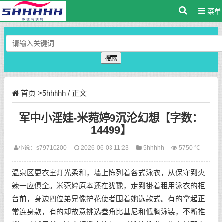
菜单
搜索
首页
>
5hhhhh
/ 正文
军中小淫娃-米菀婷9沉沦幻想【字数：
14499】
小说：
s79710200
2026-06-03 11:23
5hhhhh
5750 ℃
温泉区更衣室灯光柔和，墙上陈列着各式泳衣，从保守到火
辣一应俱全。米菀婷原本还在犹豫，走到掛着租用泳衣的柜
台前，身边四位弟兄像护花使者围着她选款式。有的拿起正
常连身款，有的却故意挑选叁角比基尼和低胸泳装，不断推