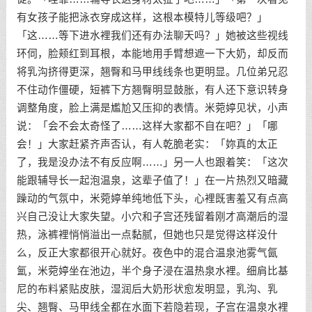
有女孩子能把泳衣穿成这样，这根本模特儿等级吧？」
「这……等下进水裡我们还有办法聊天吗？」她被这些视线
环伺，脸颊红到耳根，本能地用手臂想遮一下大奶，却反而
将乳沟挤得更深，翘臀和马甲线线条也更明显。几位弟兄忍
不住动作僵硬，短裤下方翘臀明显鼓胀，有人还下意识转身
调整角度，脸上满是尷尬又压抑的表情。米菀婷见状，小声
说：「会不会太奇怪了……这样大家都不自在吧？」「哪
会！」大家赶紧齐声否认，有人乾脆老实：「妳真的太正
了，我是没办法不有反应啊……」另一人也跟着笑：「这次
能跟辅导长一起泡温泉，这辈子值了！」在一片热烈又暗藏
躁动的气氛中，米菀婷单纯地低下头，心裡既害羞又有点高
兴自己没让大家失望。小穴和子宫还残留着刚才高潮后的湿
热，泳裤裡悄悄溢出一点黏腻，但她也只是觉得这样没什
么，反正大家都很开心就好。夜色中的混合温泉池雾气氤
氳，米菀婷坐在池边，半个身子浸在温热泉水裡。细肩比基
尼的布料紧贴皮肤，湿润后大奶形状愈发明显，乳沟、乳
尖、翘臀、马甲线全都在水面下若隐若现，子宫在温泉水裡