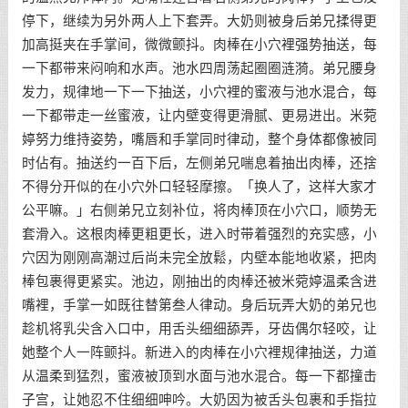
停下，继续为另外两人上下套弄。大奶则被身后弟兄揉得更
加高挺夹在手掌间，微微颤抖。肉棒在小穴裡强势抽送，每
一下都带来闷响和水声。池水四周荡起圈圈涟漪。弟兄腰身
发力，规律地一下一下抽送，小穴裡的蜜液与池水混合，每
一下都带走一丝蜜液，让内壁变得更滑腻、更易进出。米菀
婷努力维持姿势，嘴唇和手掌同时律动，整个身体都像被同
时佔有。抽送约一百下后，左侧弟兄喘息着抽出肉棒，还捨
不得分开似的在小穴外口轻轻摩擦。「换人了，这样大家才
公平嘛。」右侧弟兄立刻补位，将肉棒顶在小穴口，顺势无
套滑入。这根肉棒更粗更长，进入时带着强烈的充实感，小
穴因为刚刚高潮过后尚未完全放鬆，内壁本能地收紧，把肉
棒包裹得更紧实。池边，刚抽出的肉棒还被米菀婷温柔含进
嘴裡，手掌一如既往替第叁人律动。身后玩弄大奶的弟兄也
趁机将乳尖含入口中，用舌头细细舔弄，牙齿偶尔轻咬，让
她整个人一阵颤抖。新进入的肉棒在小穴裡规律抽送，力道
从温柔到猛烈，蜜液被顶到水面与池水混合。每一下都撞击
子宫，让她忍不住细细呻吟。大奶因为被舌头包裹和手指拉