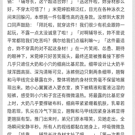
销：「辅导长，这个超适合妳！」「选这件啦，妳身材那么
好，不穿太可惜了！」米菀婷脸颊泛红，目光在各种泳衣之
间来回躲闪，本想挑一件包覆性高的连身款。没想到大家异
口同声鼓励：「拜託啦，就穿这件！我们很少有机会跟妳一
起玩，不露一点太没诚意了啦！」「对啊辅导长，妳不是说
平常都陪我们吃苦吗？偶尔给我们点福利嘛～」「这件最适
合，妳不穿真的对不起这身材！」在一片笑闹、怂恿、期待
的眼神下，米菀婷只好苦笑摇头，最终还是被推着接下那件
几乎只遮住大奶和小穴的细肩比基尼款。细带设计让大奶半
球浑圆高挺、深沟清晰可见，泳裤侧边只剩两条细带，翘臀
和马甲线完全暴露在外，整体将她的身材优势毫不保留地展
现出来。她小心翼翼进入更衣室，换下被精液和蜜液沾湿的
短裤，感受到小穴和子宫还有微微温热。将最露的比基尼穿
上时，大奶几乎要撑破布料，细肩带紧紧绷着肌肤，乳晕若
隐若现，乳尖在冷气下挺立，翘臀和马甲线因紧身泳裤显得
更翘挺有型。推门出来时，弟兄们原本嘻笑，见她走出，全
场瞬间安静半秒。所有人的视线都黏在她身上，呼吸微微急
促。「哇靠……辅导长这身材太扯了吧……」「第一次看见