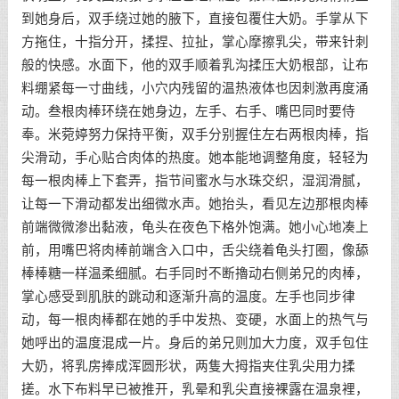
到她身后，双手绕过她的腋下，直接包覆住大奶。手掌从下
方拖住，十指分开，揉捏、拉扯，掌心摩擦乳尖，带来针刺
般的快感。水面下，他的双手顺着乳沟揉压大奶根部，让布
料绷紧每一寸曲线，小穴内残留的温热液体也因刺激再度涌
动。叁根肉棒环绕在她身边，左手、右手、嘴巴同时要侍
奉。米菀婷努力保持平衡，双手分别握住左右两根肉棒，指
尖滑动，手心贴合肉体的热度。她本能地调整角度，轻轻为
每一根肉棒上下套弄，指节间蜜水与水珠交织，湿润滑腻，
让每一下滑动都发出细微水声。她抬头，看见左边那根肉棒
前端微微渗出黏液，龟头在夜色下格外饱满。她小心地凑上
前，用嘴巴将肉棒前端含入口中，舌尖绕着龟头打圈，像舔
棒棒糖一样温柔细腻。右手同时不断擼动右侧弟兄的肉棒，
掌心感受到肌肤的跳动和逐渐升高的温度。左手也同步律
动，每一根肉棒都在她的手中发热、变硬，水面上的热气与
她呼出的温度混成一片。身后的弟兄则加大力度，双手包住
大奶，将乳房捧成浑圆形状，两隻大拇指夹住乳尖用力揉
搓。水下布料早已被推开，乳晕和乳尖直接裸露在温泉裡，