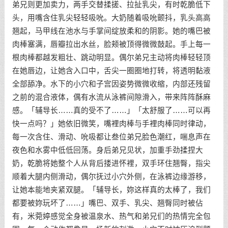
弟兄则更加卖力，两手交替揉搓、拉扯乳尖，有时乾脆低下
头，用嘴含住乳尖轻轻吸吮。大奶随着吸吮颤抖，乳头高高
翘起，马甲线在池水与手掌间绽放柔和的阴影。她的嘴巴被
肉棒塞满，唇瓣拉出水丝，脸颊被顶得微微鼓起。手上每一
根肉棒都越发粗壮、跳动明显。偶尔弟兄主动将肉棒轻轻顶
在她唇边，让她含入口中，舌尖一圈圈地打转，将透明黏液
全部舔净。水下的小穴和子宫因姿势微微收缩，内部还残留
之前的混合液体，偶有水流从泳裤间隙滑入，带来阵阵酥麻
感。「辅导长……真的受不了……」「太舒服了……可以再
快一点吗？」她依旧微笑，嘴裡肉棒与手裡肉棒同时律动，
每一次含住、滑动、吮吸都让叁位弟兄脸色潮红，喘息声在
夜色和水雾中低低回荡。身后弟兄见状，加重手劲揉捏大
奶，乾脆将她整个人从背后搂进怀裡，双手环住翘臀，指尖
顺着大腿内侧滑动，偶尔抚过小穴外侧，在泳裤边缘游移，
让她本能地夹紧双腿。「辅导长，妳这样真的太棒了，我们
都要被妳玩坏了……」嘴巴、双手、乳尖、翘臀同时被佔
有，米菀婷感觉全身被温泉水、热气和弟兄们的热情完全包