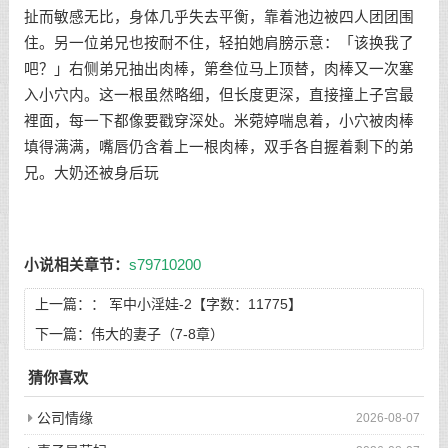
扯而敏感无比，身体几乎失去平衡，靠着池边被四人团团围
住。另一位弟兄也按耐不住，轻拍她肩膀示意：「该换我了
吧？」右侧弟兄抽出肉棒，第叁位马上顶替，肉棒又一次塞
入小穴内。这一根虽然略细，但长度更深，直接撞上子宫最
裡面，每一下都像要戳穿深处。米菀婷喘息着，小穴被肉棒
填得满满，嘴唇仍含着上一根肉棒，双手各自握着剩下的弟
兄。大奶还被身后玩
小说相关章节：
s79710200
上一篇：：
军中小淫娃-2【字数：11775】
下一篇：
伟大的妻子（7-8章）
猜你喜欢
公司情缘
2026-08-07