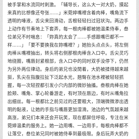
被手掌和水流同时刺激。「辅导长，这么大一对大奶，摸起
来真的比想像还夸张……」米菀婷嘴裡含着肉棒，嘴角流下
透明的唾液，舌尖来回滑动，舌根轻轻扫过冠状沟。两边手
上动作有节奏地上下套弄，每一根肉棒都被她温柔侍奉，叁
位弟兄不时喘息：「妳真的太会了……手感跟嘴巴都不一
样……」「要不要换我在妳嘴裡？」她抬头点点头，将左侧
肉棒从嘴裡抽出，转头将右侧那根肉棒含入口中。舌尖灵巧
地绕圈，嘴唇封紧根部，含入口中的同时双手没停下，仍然
为另外两位律动。身后的弟兄也没閒着，大奶被揉得越来越
挺，乳尖在指腹拉扯下泛起水光，翘臀在池水裡被轻轻抓
握，每一次轻捏都引发小穴内部的微妙抽搐。叁根肉棒在她
脸颊、嘴角、掌心轮番游走，有时顶在唇边，有时从嘴角拉
出细丝。每一根都比之前见过的还要粗大，顶端微微渗出透
明的黏液，让她的手指与嘴唇更加湿滑。池边的气氛越来越
高涨，弟兄们本来还会开玩笑，现在都屏住呼吸，专注在米
菀婷温柔的服务上。她一边用嘴、一边用手，每根肉棒都不
让落空，叁位弟兄同时被她侍奉到最极限。身后玩弄大奶的