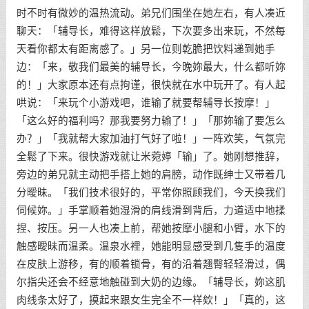
时不时有微妙的温热流动。弟兄们围坐在她左右，有人凑近
聊天：「辅导长，难得这样放鬆，下次要多出来玩，不然每
天看你都太有距离感了。」另一位则乾脆把饮料递到她手
边：「来，敬我们最美的辅导长，今晚妳最大，什么都听妳
的！」大家原本还有点拘谨，很快就在水中玩开了。有人起
哄说：「来玩个小游戏吧，谁输了就要帮辅导长按摩！」
「这么好的福利吗？那我要努力输了！」「那妳输了要怎么
办？」「我就帮大家加油打气好了啦！」一阵欢笑，气氛完
全鬆了下来。很快游戏就让米菀婷「输」了。她刚想推辞，
旁边的弟兄就主动把手搭上她的肩膀，动作既绅士又带着几
分曖昧。「我们技术很好的，平常你照顾我们，今天换我们
伺候妳。」手掌顺着她湿滑的肩线滑到背后，力道适中地揉
捏、按压。另一人也凑上前，帮她按摩小腿和小臂，水下的
触感曖昧而温柔。温泉水裡，她能明显感受到几隻手的温度
在皮肤上游移，有的顺着锁骨，有的沿着翘臀轻轻滑过，偶
尔指尖还会不经意地触碰到大奶的边缘。「辅导长，妳这肌
肉线条太好了，摸起来跟女生完全不一样欸！」「真的，这