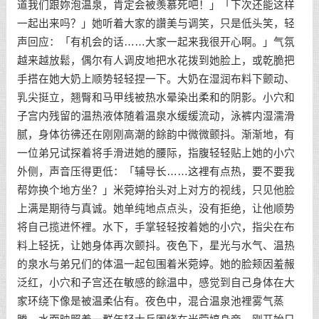
道我们跟妳泡温泉，肯定会被羡慕死吧！」「下次还能这样
一起出来吗？」她听着大家的讚美与调笑，只是低头笑，轻
声回应：「有机会的话……大家一起来我很开心啊。」气氛
越来越放鬆，偶尔有人调皮地把水花拨到她脸上，或乾脆把
手搭在她大奶上顺势轻轻捏一下。大奶在湿润布料下颤动、
乳尖挺立，翘臀和马甲线被热水晕染出柔和的阴影。小穴和
子宫内残留的温热液体随着温泉水缓缓流动，泳裤内湿濡滑
腻，身体彷彿还在刚刚高潮的餘韵中微微颤抖。渐渐地，有
一位弟兄试探着将手滑进她的腰际，指腹轻轻贴上她的小穴
外侧，声音压得更低：「辅导长……这裡有点热，要不要我
帮妳换个地方坐？」米菀婷抬头对上对方的视线，只见他脸
上满是期待与真诚。她单纯地点点头，没有拒绝，让他顺势
将自己揽进怀裡。水下，手掌轻轻按着她的小穴，指尖在布
料上轻抚，让她身体再次颤抖。夜色下，星光与水气、温热
的泉水与弟兄们的体温一起包围着米菀婷。她的脸颊因羞赧
泛红，小穴和子宫还在敏感的餘温中，感觉到自己身体在大
家环绕下像是被温柔佔有。夜色中，混合温泉池裡雾气蒸