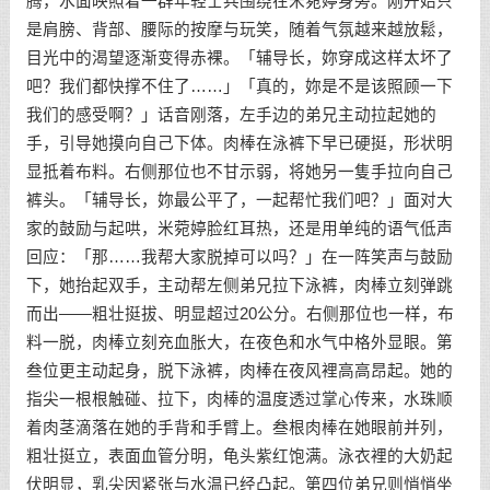
腾，水面映照着一群年轻士兵围绕在米菀婷身旁。刚开始只
是肩膀、背部、腰际的按摩与玩笑，随着气氛越来越放鬆，
目光中的渴望逐渐变得赤裸。「辅导长，妳穿成这样太坏了
吧？我们都快撑不住了……」「真的，妳是不是该照顾一下
我们的感受啊？」话音刚落，左手边的弟兄主动拉起她的
手，引导她摸向自己下体。肉棒在泳裤下早已硬挺，形状明
显抵着布料。右侧那位也不甘示弱，将她另一隻手拉向自己
裤头。「辅导长，妳最公平了，一起帮忙我们吧？」面对大
家的鼓励与起哄，米菀婷脸红耳热，还是用单纯的语气低声
回应：「那……我帮大家脱掉可以吗？」在一阵笑声与鼓励
下，她抬起双手，主动帮左侧弟兄拉下泳裤，肉棒立刻弹跳
而出——粗壮挺拔、明显超过20公分。右侧那位也一样，布
料一脱，肉棒立刻充血胀大，在夜色和水气中格外显眼。第
叁位更主动起身，脱下泳裤，肉棒在夜风裡高高昂起。她的
指尖一根根触碰、拉下，肉棒的温度透过掌心传来，水珠顺
着肉茎滴落在她的手背和手臂上。叁根肉棒在她眼前并列，
粗壮挺立，表面血管分明，龟头紫红饱满。泳衣裡的大奶起
伏明显，乳尖因紧张与水温已经凸起。第四位弟兄则悄悄坐