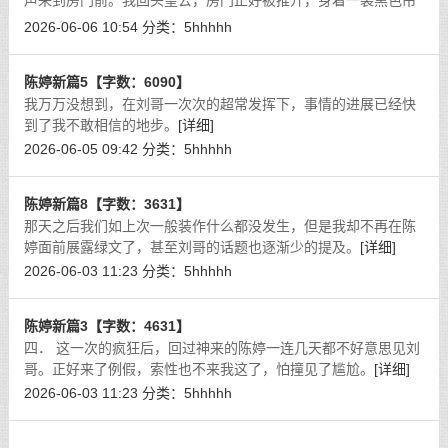
声来到房门前。我回头望去，房门正好被推开，身着一袭黑色吊
带裙的妻子正端着一只大碗，笑吟吟的看着我。
[详细]
2026-06-06 10:54
分类：
5hhhhh
陈婷新篇5【字数：6090】
我万万没想到，在刘哥一次次的超常发挥下，事情的进展已经快
到了我不敢相信的地步。
[详细]
2026-06-05 09:42
分类：
5hhhhh
陈婷新篇8【字数：3631】
那天之后我们如上次一般装作什么都没发生，但是我却不再在陈
婷面前展露绿文了，甚至刘哥的话题也逐渐少的提及。
[详细]
2026-06-03 11:23
分类：
5hhhhh
陈婷新篇3【字数：4631】
四． 这一次的疯狂后，回过神来的陈婷一连几天都不好意思见刘
哥。正好来了例假，索性也不来我这了，怕撞见了尴尬。
[详细]
2026-06-03 11:23
分类：
5hhhhh