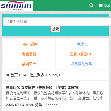
菜单
搜索
书包小说网
7色小说
色色漫画
囚爱（民国H）
禁漫天堂
极品淫乱合集
首页
> TAG信息列表 > huggyli
往事回忆-女友陈婷（整理版6）【字数：23676】
我没有克制精关，极快的速度将精液再次射入陈婷体内。事后陈
婷去浴室冲洗了一番，我才想起来相机还放在电视后面。赶忙拿
出来，已经没电关机了。也不知道到底录到了多少内容，只能回
2026-07-04 16:30
分类：
5hhhhh
去再看了。
[详细]