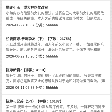
抛砖引玉，望大神帮忙改写
小弟内心有段淫前女友的想法，想将自己与大学前女友的经历改
编成一段绿色故事。本人之前也尝试写过些小黄文，但是发现，
不知道是自己文字功底的问题还是自己在编写时已经熟知细节的
2026-06-27 10:57
分类：
5hhhhh
原因，读自己的小黄文总是没有那种
[详细]
娇妻陈婷-亲密挚友（下）【字数：26758】
元旦过后月底就将过年。四人年前又小聚了一番，一如往常的吃
喝玩乐。随后便各自离开上海返回老家过年。不像李明柯和陈
婷，薛薛和杨吟不是一个地方，今年索性各回各家，也省的另一
2026-06-22 13:20
分类：
5hhhhh
半去自己那无聊且折腾。
[详细]
陈婷新篇7【字数：4113】
揭开封印后的日子，我们找回了那段时间的激情。 只是每次做
完，陈婷总是欲言又止的想确认我对于她和刘哥做爱的看法。
[详
细]
2026-06-11 09:33
分类：
5hhhhh
陈婷与兄弟（1-3）【字数：10187】
第一章 夜里十一点的钟声从客厅传来，不多时，一阵轻巧的脚步