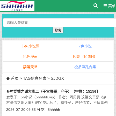
菜单
搜索
书包小说网
7色小说
色色漫画
囚爱（民国H）
禁漫天堂
极品淫乱合集
首页
> TAG信息列表 > SJDGX
乡村爱情之谢大脚二（子宫脱垂，产仔）【字数：15156】
发表于：5h小说（5hhhhh.vip） 作者：阿贝贝 这篇文章是《乡
村爱情之谢大脚》的另类后续片，有怀孕，产仔情节，不适者勿
阅。
[详细]
2026-07-20 09:33
分类：
5hhhhh