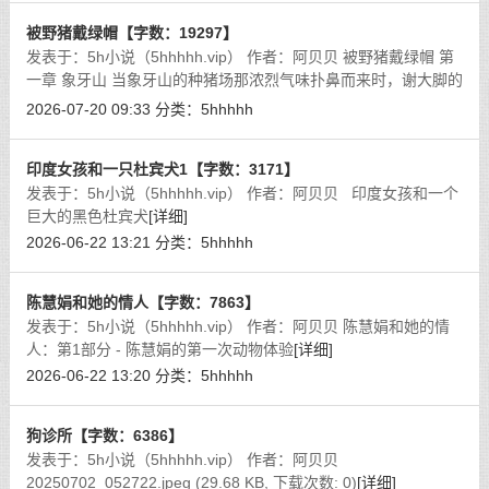
被野猪戴绿帽【字数：19297】
发表于：5h小说（5hhhhh.vip） 作者：阿贝贝 被野猪戴绿帽 第
一章 象牙山 当象牙山的种猪场那浓烈气味扑鼻而来时，谢大脚的
心脏在怦怦跳动。一股兽性的淫欲充斥着她的全身。她认为自己
2026-07-20 09:33
分类：
5hhhhh
是全村最变态的女人，但她的
[详细]
印度女孩和一只杜宾犬1【字数：3171】
发表于：5h小说（5hhhhh.vip） 作者：阿贝贝 印度女孩和一个
巨大的黑色杜宾犬
[详细]
2026-06-22 13:21
分类：
5hhhhh
陈慧娟和她的情人【字数：7863】
发表于：5h小说（5hhhhh.vip） 作者：阿贝贝 陈慧娟和她的情
人：第1部分 - 陈慧娟的第一次动物体验
[详细]
2026-06-22 13:20
分类：
5hhhhh
狗诊所【字数：6386】
发表于：5h小说（5hhhhh.vip） 作者：阿贝贝
20250702_052722.jpeg (29.68 KB, 下载次数: 0)
[详细]