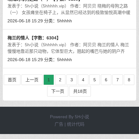
发表于：5h小说（5hhhhh.vip） 作者：阿贝贝 晓梅的母狗之路
（一） 女孩瘫坐在椅子上，从显然已经达到的极致愉悦高潮中缓
过神来。她继续用手指在自己的肉体里抽插，但晓梅对这种快感
2026-06-18 15:29
分类：
5hhhhh
并不陌生，她清楚
[详细]
梅兰的情人【字数：6304】
发表于：5h小说（5hhhhh.vip） 作者：阿贝贝 梅兰的情人 梅兰
慢慢地靠近那只动物，它体型巨大，翘起的嘴巴与她的阴户齐
平；她将自己芬芳、成熟、火热的阴户放在小侠的鼻子前面，等
2026-06-18 15:29
分类：
5hhhhh
着他明白过来。没过多
[详细]
首页
上一页
1
2
3
4
5
6
7
8
下一页
共18页
Powered By
5H小说
广告 | 统计代码