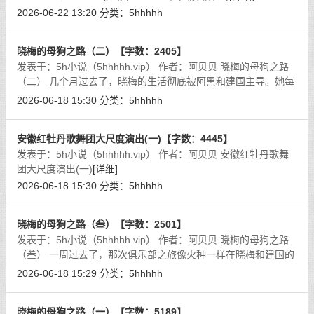
2026-06-22 13:20
分类：
5hhhhh
晓梅的母狗之路（二）【字数：2405】
发表于：5h小说（5hhhhh.vip） 作者：阿贝贝 晓梅的母狗之路
（二） 几个月过去了，晓梅的生活彻底被阿黑和建国主导。她每
天醒来，第一件事就是伸懒腰，感觉阴道里还残留着昨晚狗鸡巴
2026-06-18 15:30
分类：
5hhhhh
的余温。阿黑现在已经
[详细]
安徽红牡丹歌舞团大尺度演出(一)【字数：4445】
发表于：5h小说（5hhhhh.vip） 作者：阿贝贝 安徽红牡丹歌舞
团大尺度演出(一)
[详细]
2026-06-18 15:30
分类：
5hhhhh
晓梅的母狗之路（叁）【字数：2501】
发表于：5h小说（5hhhhh.vip） 作者：阿贝贝 晓梅的母狗之路
（叁） 一周过去了，那次俱乐部之旅像火种一样在晓梅和建国的
身体里熊熊燃烧。晓梅每天都心神不宁，上班时坐在办公桌前，
2026-06-18 15:29
分类：
5hhhhh
脑子里全是那些狗鸡巴的
[详细]
晓梅的母狗之路（一）【字数：5189】