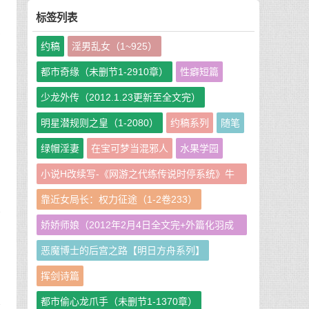
标签列表
然
约稿
淫男乱女（1~925）
都市奇缘（未删节1-2910章）
性癖短篇
少龙外传（2012.1.23更新至全文完）
，
，
明星潜规则之皇（1-2080）
约稿系列
随笔
绿帽淫妻
在宝可梦当混邪人
水果学园
小说H改续写-《网游之代练传说时停系统》牛
先
的
牛娘二改GHS版
靠近女局长：权力征途（1-2卷233）
渗
娇娇师娘（2012年2月4日全文完+外篇化羽成
仙篇240章）
恶魔博士的后宫之路【明日方舟系列】
平
挥剑诗篇
房
都市偷心龙爪手（未删节1-1370章）
他