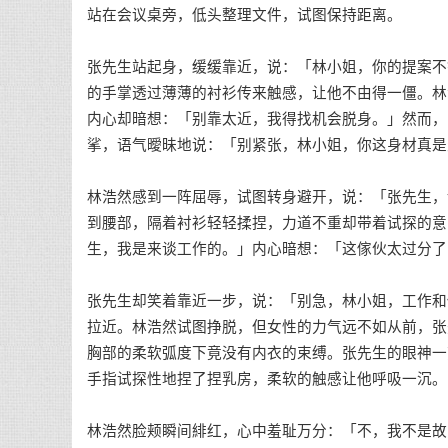
站在会议桌旁，低头整理文件，试图保持距离。
张先生站起身，缓缓靠近，说：「林小姐，你的提案不
的手掌透过薄薄的衬衫传来触感，让他不由得一僵。林
内心却暗想：「别靠太近，我得找机会脱身。」然而，
挲，语气曖昧地说：「别紧张，林小姐，你这身材真是
林浩然感到一阵屈辱，试图转身避开，说：「张先生，
到腰部，隔着衬衫轻轻揉捏，力道不重却带着试探的意
生，我是来谈工作的。」内心暗想：「这傢伙太过分了
张先生却笑着靠近一步，说：「别急，林小姐，工作和
拉近。林浩然试图挣脱，但女性的力气远不如从前，张
胸部的柔软弧度下竟没有内衣的束缚。张先生的眼神一
手指试探性地捏了捏乳房，柔软的触感让他呼吸一沉。
林浩然脸颊瞬间緋红，心中羞耻万分：「不，我不是故