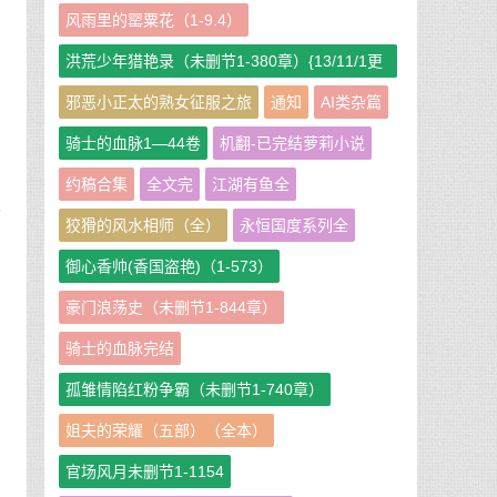
风雨里的罂粟花（1-9.4）
洪荒少年猎艳录（未删节1-380章）{13/11/1更
的
新}
邪恶小正太的熟女征服之旅
通知
AI类杂篇
」
骑士的血脉1—44卷
机翻-已完结萝莉小说
约稿合集
全文完
江湖有鱼全
气
狡猾的风水相师（全）
永恒国度系列全
红
身
御心香帅(香国盗艳)（1-573）
豪门浪荡史（未删节1-844章）
骑士的血脉完结
孤雏情陷红粉争霸（未删节1-740章）
姐夫的荣耀（五部）（全本）
官场风月未删节1-1154