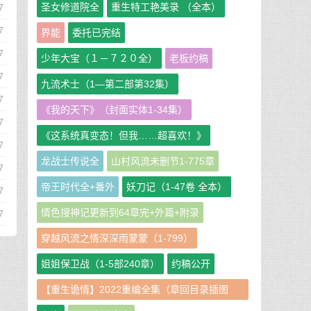
圣女修道院全
重生特工艳美录 （全本）
7
7
界能
委托已完结
7
少年大宝（１－７２０全）
老板约稿
7
九流术士（1—第二部第32集）
7
《我的天下》（封面实体1-34集）
7
《这系统真变态！但我……超喜欢！》
7
龙战士传说全
山村风流未删节1-775章
7
帝王时代全+番外
妖刀记（1-47卷 全本）
7
情色搜神记更新到64章完+外篇+附录
7
穿越风流之情深深雨蒙蒙（1-799）
姐姐保卫战（1-5部240章）
约稿公开
【重生诡情】2022重编全集（章回目录插图
版）