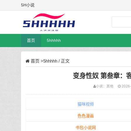
5H小说
首页
5hhhhh
首页
>
5hhhhh
/ 正文
变身性奴 第叁章：客
小说：
其他
2026-
猫咪视频
色色漫画
书包小说网