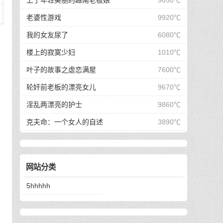
上了年轻美丽的越南老板娘
9650℃
老婆性游戏
9920℃
我的女友尿了
6080℃
楼上的寂寞少妇
1010℃
叶子的故事之虐恋满屋
7600℃
轮奸前老板的漂亮女儿
9670℃
上
淫乱两漂亮的护士
9860℃
克夫命：一个女人的自述
3890℃
。
，
网站分类
。
5hhhhh
话