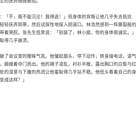
生的抚弄微微颤动。
：「不，我不能沉沦！我得逃！」但身体的背叛让他几乎失去抵抗
轻轻抚弄阴蒂，然后试探性地探入阴道口。林浩然感到一阵撕裂般
带着哭腔。张先生低笑说：「别装了，林小姐，你的身体很诚实。
耻得几乎崩溃。
破了会议室的曖昧气氛。他皱起眉头，停下动作，转身接电话，语
，踉蹌着夺门而出。他的裙子凌乱，衬衫半敞，露出胸口的白皙与
处的湿意与下腹的热流让他羞耻得几乎站不稳。他低头看着自己的
变成这样？」