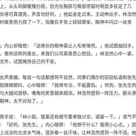
上，从头到脚缓慢扫视，目光在胸部与臀部停留时明显多驻足了几
长得可真漂亮，声音也好听。」他起身走过来，主动伸出手，林浩
时故意用力捏了一下，指腹在手背上轻轻摩挲，眼神中闪过一丝贪
」内心却暗想：「这傢伙的眼神真让人毛骨悚然。」他试图抽回手
，像你这样的美女，来我们公司真是赏心悦目。」林浩然心中一紧
文件，试图掩饰自己的不安。
女声柔媚，每说一句话都感到不自然，同事们偶尔的窃窃私语和张
指微微颤抖，心中暗想：「我得专注，不能露馅。」然而，张先生
与大腿间游移，嘴角的笑意越来越浓。林浩然感到一阵压力，额头
眼神，太不对劲了。」
挥手说：「林小姐，提案还有细节要单独讨论，请留一下。」语气
：「好的，张先生。」内心暗想：「他想干什么？我得小心点。」
上淡淡的古龙水气味，混杂着一丝汗味，让林浩然感到一阵不适。