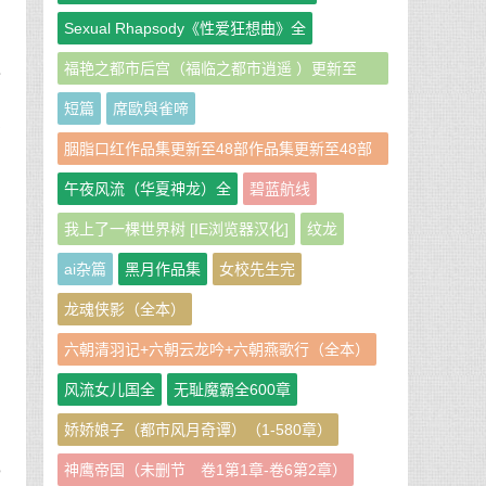
Sexual Rhapsody《性爱狂想曲》全
福艳之都市后宫（福临之都市逍遥 ）更新至
热
951章
，
短篇
席歐與雀啼
摩
胭脂口红作品集更新至48部作品集更新至48部
作者：胭脂口红
午夜风流（华夏神龙）全
碧蓝航线
滑
我上了一棵世界树 [IE浏览器汉化]
纹龙
先
ai杂篇
黑月作品集
女校先生完
龙魂侠影（全本）
轻
六朝清羽记+六朝云龙吟+六朝燕歌行（全本）
现
的
风流女儿国全
无耻魔霸全600章
娇娇娘子（都市风月奇谭）（1-580章）
此
神鹰帝国（未删节 卷1第1章-卷6第2章）