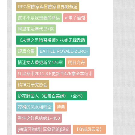
布
RPG冒險家與冒險家世界的邂逅
这才不是我想要的命运
ai电子酒馆
阿里布达年代记+祭
《末世之黑暗召唤师》扶她无绿改版
铁
抖
短篇合集
BATTLE ROYALE-ZERO-
情迷女人香更新至476章
明日方舟
中
红尘都市2011.3.5更新至475章全本结束
法
精神力研究协会
意
护花野蛮人（狂帝百美缘）（全本）
狡猾的风水相师全
特典
你
重生之红色纨绔1--450
的
桌
[梅露可物語│萬象兄弟]短文
【穿越风云录】