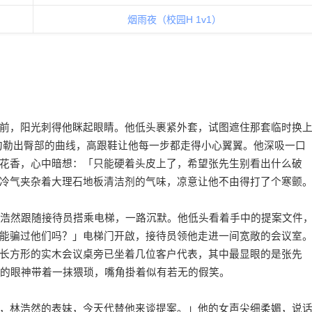
烟雨夜（校园H 1v1）
前，阳光刺得他眯起眼睛。他低头裹紧外套，试图遮住那套临时换
勾勒出臀部的曲线，高跟鞋让他每一步都走得小心翼翼。他深吸一口
花香，心中暗想：「只能硬着头皮上了，希望张先生别看出什么破
冷气夹杂着大理石地板清洁剂的气味，凉意让他不由得打了个寒颤
林浩然跟随接待员搭乘电梯，一路沉默。他低头看着手中的提案文件
能骗过他们吗？」电梯门开啟，接待员领他走进一间宽敞的会议室
长方形的实木会议桌旁已坐着几位客户代表，其中最显眼的是张先
后的眼神带着一抹猥琐，嘴角掛着似有若无的假笑。
，林浩然的表妹，今天代替他来谈提案。」他的女声尖细柔媚，说