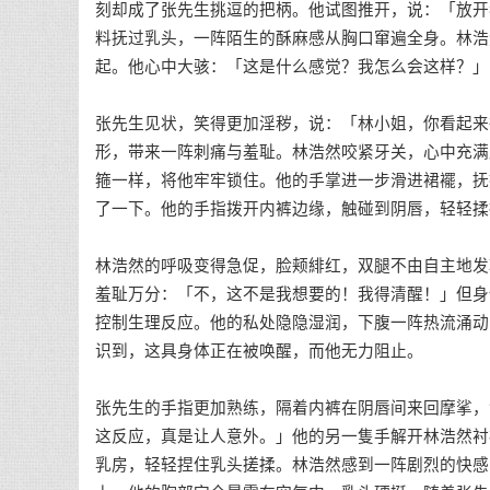
刻却成了张先生挑逗的把柄。他试图推开，说：「放开
料抚过乳头，一阵陌生的酥麻感从胸口窜遍全身。林浩
起。他心中大骇：「这是什么感觉？我怎么会这样？」
张先生见状，笑得更加淫秽，说：「林小姐，你看起来
形，带来一阵刺痛与羞耻。林浩然咬紧牙关，心中充满
箍一样，将他牢牢锁住。他的手掌进一步滑进裙襬，抚
了一下。他的手指拨开内裤边缘，触碰到阴唇，轻轻揉
林浩然的呼吸变得急促，脸颊緋红，双腿不由自主地发
羞耻万分：「不，这不是我想要的！我得清醒！」但身
控制生理反应。他的私处隐隐湿润，下腹一阵热流涌动
识到，这具身体正在被唤醒，而他无力阻止。
张先生的手指更加熟练，隔着内裤在阴唇间来回摩挲，
这反应，真是让人意外。」他的另一隻手解开林浩然衬
乳房，轻轻捏住乳头搓揉。林浩然感到一阵剧烈的快感