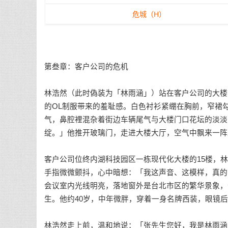
危城（H）
第叁章：客户公司的危机
林浩然（此时偽装为「林雨涵」）站在客户公司的大楼
的OL制服带来的羞耻感。白色衬衫紧绷在胸前，窄裙
气，鼻腔裡混杂着街边车辆尾气与大楼门口花坛的淡淡
绽。」他推开玻璃门，走进大楼大厅，空气中飘来一阵
客户公司位终内湖科技园区一栋现代化大楼的15楼，
手指微微颤抖，心中暗想：「我这声音、这模样，真的
会议室内光线明亮，落地窗外是台北市区的繁华景象，
生。他约40岁，中年微胖，穿着一身名牌西装，眼镜
林浩然走上前，温和地说：「张先生您好，我是林雨涵