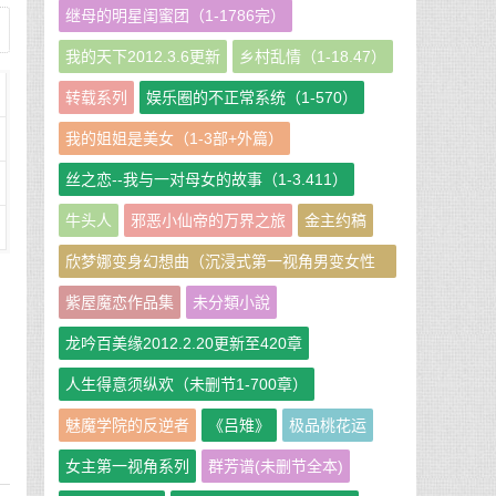
继母的明星闺蜜团（1-1786完）
我的天下2012.3.6更新
乡村乱情（1-18.47）
转载系列
娱乐圈的不正常系统（1-570）
我的姐姐是美女（1-3部+外篇）
丝之恋--我与一对母女的故事（1-3.411）
牛头人
邪恶小仙帝的万界之旅
金主约稿
欣梦娜变身幻想曲（沉浸式第一视角男变女性
转短篇小说集）
紫屋魔恋作品集
未分類小說
龙吟百美缘2012.2.20更新至420章
人生得意须纵欢（未删节1-700章）
魅魔学院的反逆者
《吕雉》
极品桃花运
女主第一视角系列
群芳谱(未删节全本)