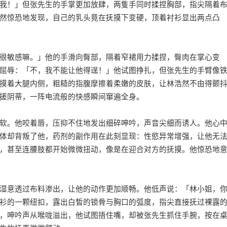
我！」但张先生的手掌更加放肆，两隻手同时揉捏胸部，指尖隔着
然惊恐地发现，自己的乳头竟在抚摸下变硬，顶着衬衫显出两点凸
很敏感嘛。」他的手滑向臀部，隔着窄裙用力揉捏，臀肉在掌心变
屈辱：「不，我不能让他得逞！」他试图挣扎，但张先生的手臂像
摸着大腿内侧，粗糙的指腹摩擦着柔嫩的皮肤，让林浩然不由得颤
搓阴蒂，一阵电流般的快感瞬间窜遍全身。
软。他咬着唇，压抑不住地发出细碎呻吟，声音尖细而诱人。他心
体却背叛了他，药剂的副作用在此刻显现：性慾异常增强，让他无
，甚至连腰肢都开始微微扭动，像是在迎合对方的抚摸。他惊恐地
湿意透过布料渗出，让他的动作更加顺畅。他低声说：「林小姐，
衫的一颗纽扣，露出白皙的锁骨与胸口的弧度，指尖直接抚过裸露
，呻吟声从喉咙溢出，他试图捂住嘴，却被张先生抓住手腕，按在