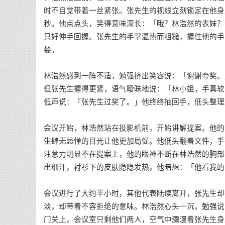
时不自觉带着一丝紧张。张先生的视线立刻锁定在他身
秒。他点点头，笑得意味深长：「哦？林浩然的表妹？
只好伸手回握。张先生的手掌温热而粗糙，握住他的手
婪。
林浩然感到一阵不适，勉强挤出笑容说：「谢谢夸奖。
但张先生握得更紧，语气曖昧地说：「林小姐，手真软
低声说：「张先生过奖了。」他终终抽回手，低头整理
会议开始，林浩然站在投影机前，开始讲解提案。他的
生肆无忌惮的目光让他更加局促。他低头翻着文件，手
注意力明显不在提案上，他的眼神不断在林浩然的胸部
出细汗，衬衫下的皮肤隐隐发热，他暗想：「他看我的
会议进行了大约半小时，其他代表陆续离开，张先生却
淡，却带着不容拒绝的意味。林浩然心头一沉，勉强说
门关上，会议室只剩他们两人，空气中瀰漫着张先生身