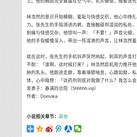
上。他的胸部完全暴露在空气中，乳头硬挺，随着张先
林浩然的意识开始模糊，羞耻与快感交织，他心中挣扎
力。张先生的手指滑进内裤，直接触碰到湿润的私处，
刺痛与快感交杂，他惊叫一声：「不要！」声音尖细，
他的手指缓慢深入，带出一阵湿滑的声音，让林浩然羞
就在这时，张先生的手机铃声突然响起，刺耳的声音打
不耐：「谁啊，这时候打来？」林浩然趁机用力推开他
肿的乳头。他跑进走廊，靠着墙壁喘息，心跳如鼓，私
体，心中暗想：「这药剂到底对我做了什么？我怎么会
发表于：春满四合院（5hhhhh.vip）
作者：Domoka
小说相关章节：
其他