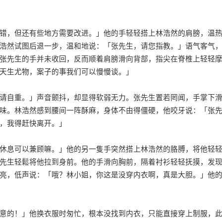
错，但还有些地方需要改进。」他的手轻轻搭上林浩然的肩膀，温
浩然试图后退一步，温和地说：「张先生，请您指教。」语气客气
张先生的手并未收回，反而顺着肩膀滑向背部，指尖在脊椎上轻轻
天生尤物，案子的事我们可以慢慢谈。」
请自重。」声音颤抖，却显得软弱无力。张先生置若罔闻，手掌下
味。林浩然感到腰间一阵酥麻，身体不由得僵硬，他咬牙说：「张
，我得赶快离开。」
休息可以兼顾嘛。」他的另一隻手突然搭上林浩然的胳膊，将他轻
先生轻鬆将他拉到身前。他的手滑向胸前，隔着衬衫轻轻抚摸，发
亮，低声说：「哦？林小姐，你这是没穿内衣啊，真是大胆。」他
意的！」他换衣服时匆忙，根本没找到内衣，只能直接穿上制服，