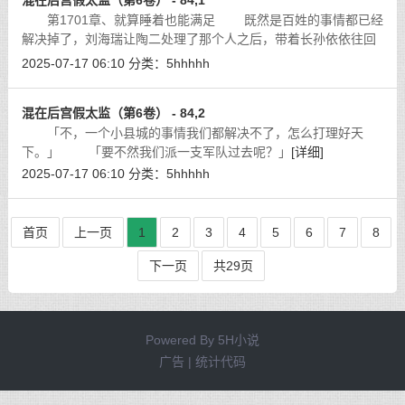
混在后宫假太监（第6卷） - 84,1
第1701章、就算睡着也能满足 既然是百姓的事情都已经
解决掉了，刘海瑞让陶二处理了那个人之后，带着长孙依依往回
走，接下来他得安排人去户部，拿着户籍去找那些尚且生还的
2025-07-17 06:10
分类：
5hhhhh
人，这几天下来，死的人数肯定是在万
[详细]
混在后宫假太监（第6卷） - 84,2
「不，一个小县城的事情我们都解决不了，怎么打理好天
下。」 「要不然我们派一支军队过去呢？」
[详细]
2025-07-17 06:10
分类：
5hhhhh
首页
上一页
1
2
3
4
5
6
7
8
下一页
共29页
Powered By
5H小说
广告 | 统计代码