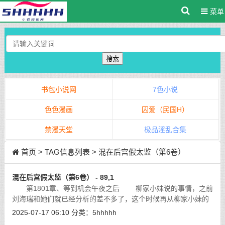
菜单
搜索
书包小说网
7色小说
色色漫画
囚爱（民国H）
禁漫天堂
极品淫乱合集
首页
> TAG信息列表 > 混在后宫假太监（第6卷）
混在后宫假太监（第6卷） - 89,1
第1801章、等到机会午夜之后 柳家小妹说的事情，之前
刘海瑞和她们就已经分析的差不多了，这个时候再从柳家小妹的
嘴里说出来，完全可以肯定这蛋疼小说些天赋神兵会带到那个岛
2025-07-17 06:10
分类：
5hhhhh
上，至于不知道的，还得听柳家小妹
[详细]