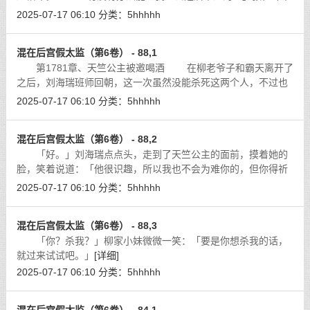
着祈求的语气问柳老爷子。
[详细]
2025-07-17 06:10
分类：
5hhhhh
混在后宫假太监（第6卷） - 88,1
第1781章、天竺公主被邀喝酒 在柳老爷子和霸天离开了
之后，刘海瑞班师回朝，这一次虽然没能杀死这两个人，不过也
算是大获全胜了。能杀死张仁峰和黑煞后，已经算是意外中的意
2025-07-17 06:10
分类：
5hhhhh
外了。
[详细]
混在后宫假太监（第6卷） - 88,2
「好。」刘海瑞点点头，走到了天竺公主的面前，摸着她的
脸，笑着说道：「他很识趣，所以我也不会为难你的，但你得祈
祷他画的地图是真的，否则的话，没人能救的了你们俩。」
[详细]
2025-07-17 06:10
分类：
5hhhhh
混在后宫假太监（第6卷） - 88,3
「你？杀我？」柳家小妹微微一笑：「要是你想杀我的话，
就过来试试吧。」
[详细]
2025-07-17 06:10
分类：
5hhhhh