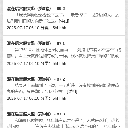
混在后宫假太监（第6卷） - 89,2
「我觉得你没必要说下去了。」老者瞪了一眼身边的人，之
后朝着门口的方向走了过去。
[详细]
2025-07-17 06:10
分类：
5hhhhh
混在后宫假太监（第6卷） - 87,1
第1761章、原地休息伺机而动 刘海瑞带着人不慌不忙的
前进，看上去就像是胸有成竹一样，根本就没把张仁峰的军队放
在眼里。
[详细]
2025-07-17 06:10
分类：
5hhhhh
混在后宫假太监（第6卷） - 87,2
结果从上面摸到了下边，一无所获。没有找到任何能藏住药
丸的东西，只是翻出了几张银票。
[详细]
2025-07-17 06:10
分类：
5hhhhh
混在后宫假太监（第6卷） - 87,3
和海晨以命换命，张仁峰有点舍不得了，人就是这样，越老
越惜命。 「有没有办法能让我过去之后不死的？」张仁峰带