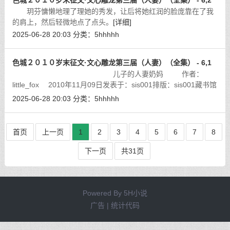
色城２０１０岁末征文·文心雕龙第三届（人妻）（全集） - 6,2
玥芬慵懒地理了理她的秀发，让后将她红润的脸庞靠在了我
的肩上，然后轻微地点了点头。
[详细]
2025-06-28 20:03
分类：
5hhhhh
色城２０１０岁末征文·文心雕龙第三届（人妻）（全集） - 6,1
儿子的人妻奶妈 作者：
little_fox 2010年11月09日发表于：sis001排版：sis001藏书馆
[详细]
2025-06-28 20:03
分类：
5hhhhh
首页
上一页
1
2
3
4
5
6
7
8
下一页
共31页
Powered By
5H小说
广告 | 统计代码