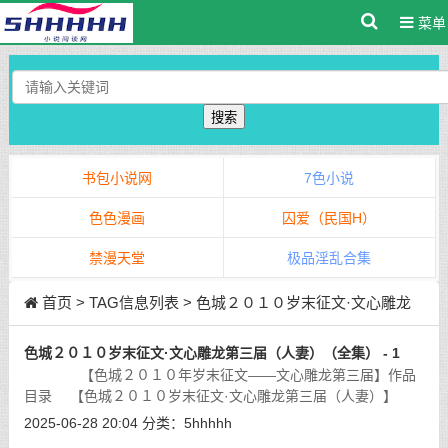
菜单
搜索
书包小说网
7色小说
色色漫画
囚爱（民国H）
禁漫天堂
极品淫乱合集
首页
> TAG信息列表 > 色城２０１０岁末征文·文心雕龙
第三届（人妻）（全集）
色城２０１０岁末征文·文心雕龙第三届（人妻）（全集） - 1
【色城２０１０年岁末征文——文心雕龙第三届】作品
目录 【色城２０１０岁末征文·文心雕龙第三届（人妻）】
（启动帖）【色城２０１０岁末征文·文心雕龙第三届（人妻）】
2025-06-28 20:04
分类：
5hhhhh
（颁奖贴）
[详细]