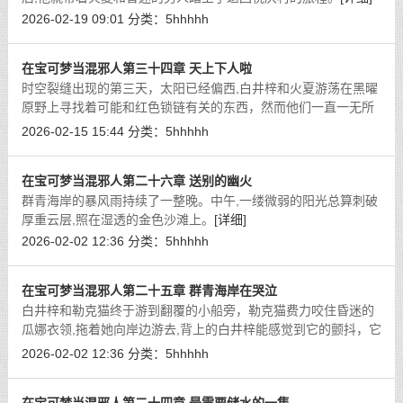
2026-02-19 09:01
分类：
5hhhhh
在宝可梦当混邪人第三十四章 天上下人啦
时空裂缝出现的第三天，太阳已经偏西,白井梓和火夏游荡在黑曜
原野上寻找着可能和红色锁链有关的东西，然而他们一直一无所
获。
[详细]
2026-02-15 15:44
分类：
5hhhhh
在宝可梦当混邪人第二十六章 送别的幽火
群青海岸的暴风雨持续了一整晚。中午,一缕微弱的阳光总算刺破
厚重云层,照在湿透的金色沙滩上。
[详细]
2026-02-02 12:36
分类：
5hhhhh
在宝可梦当混邪人第二十五章 群青海岸在哭泣
白井梓和勒克猫终于游到翻覆的小船旁，勒克猫费力咬住昏迷的
瓜娜衣领,拖着她向岸边游去,背上的白井梓能感觉到它的颤抖，它
的体力也正在飞速流失。
[详细]
2026-02-02 12:36
分类：
5hhhhh