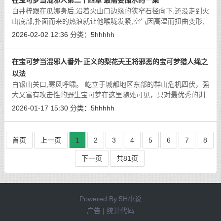
在宝可梦当混邪人第二十四章 最需要储水的一集
白井梓跟在瓜娜身后,沿着火山口边缘的狭窄石径向下,还没走到火
山底部,扑面而来的热浪就让他喉咙发紧,空气因高温而扭曲变形,
远处的景物笼罩在一层模糊的波纹中。不到五分钟,他已经感觉自
2026-02-02 12:36
分类：
5hhhhh
己的气管被烤得生疼,汗水顺着脖
[详细]
在宝可梦当混邪人番外·正义的梨花天王将邪恶的宝可梦猎人绳之
以法
白银山关口,寒风呼啸。 屹立于城都地区东部的群山危机四伏，强
大又富有攻击性的野生宝可梦在这里随处可见，只对最优秀的训
练家开放。
[详细]
2026-01-17 15:30
分类：
5hhhhh
首页
上一页
1
2
3
4
5
6
7
8
下一页
共81页
Powered By
5H小说
广告 | 统计代码