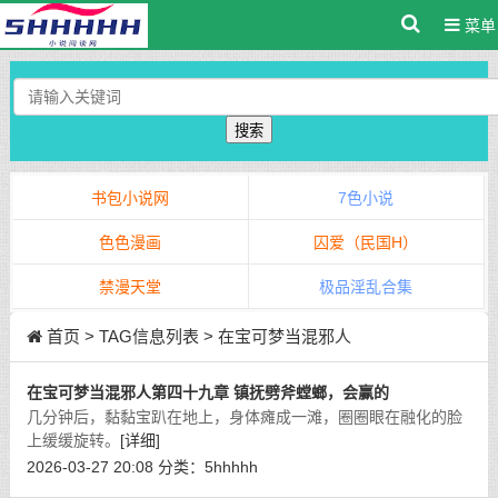
菜单
搜索
书包小说网
7色小说
色色漫画
囚爱（民国H）
禁漫天堂
极品淫乱合集
首页
> TAG信息列表 > 在宝可梦当混邪人
在宝可梦当混邪人第四十九章 镇抚劈斧螳螂，会赢的
几分钟后，黏黏宝趴在地上，身体瘫成一滩，圈圈眼在融化的脸
上缓缓旋转。
[详细]
2026-03-27 20:08
分类：
5hhhhh