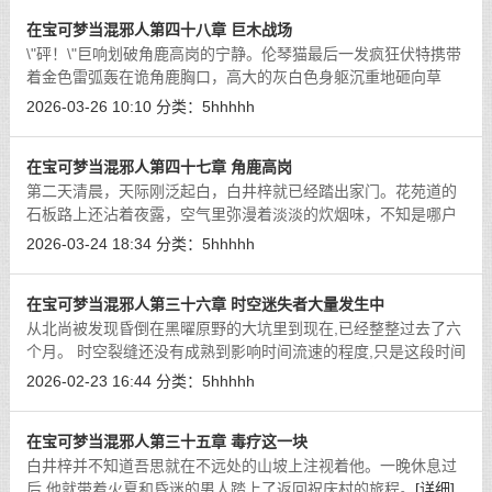
在宝可梦当混邪人第四十八章 巨木战场
\"砰！\"巨响划破角鹿高岗的宁静。伦琴猫最后一发疯狂伏特携带
着金色雷弧轰在诡角鹿胸口，高大的灰白色身躯沉重地砸向草
地，扬起一片尘土。圈圈眼在那双深邃的瞳孔中旋转，王者的骄
2026-03-26 10:10
分类：
5hhhhh
傲暂时熄灭了。
[详细]
在宝可梦当混邪人第四十七章 角鹿高岗
第二天清晨，天际刚泛起白，白井梓就已经踏出家门。花苑道的
石板路上还沾着夜露，空气里弥漫着淡淡的炊烟味，不知是哪户
人家起得更早。
[详细]
2026-03-24 18:34
分类：
5hhhhh
在宝可梦当混邪人第三十六章 时空迷失者大量发生中
从北尚被发现昏倒在黑曜原野的大坑里到现在,已经整整过去了六
个月。 时空裂缝还没有成熟到影响时间流速的程度,只是这段时间
里白井梓和火夏一直在洗翠各地进行调查,日子才显得格外匆忙。
2026-02-23 16:44
分类：
5hhhhh
[详细]
在宝可梦当混邪人第三十五章 毒疗这一块
白井梓并不知道吾思就在不远处的山坡上注视着他。一晚休息过
后,他就带着火夏和昏迷的男人踏上了返回祝庆村的旅程。
[详细]