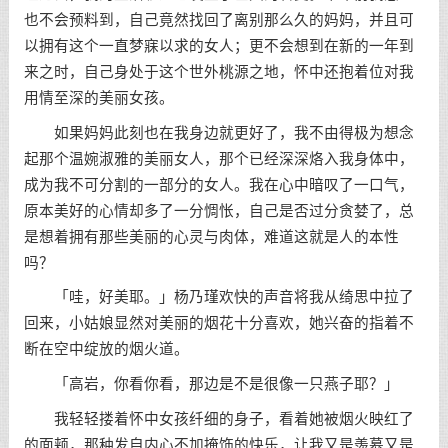
也不会预料到，自己竟然找回了离别那么久的妈妈，并且可
以拥有这个一直梦寐以求的女人；更不会想到在新的一年到
来之时，自己身处于这个世外桃源之地，怀中还抱着位对我
用情至深的美丽女孩。
如果妈妈此刻也在我身边就更好了，我不由得极为想念
起那个温婉淑雅的美丽女人，那个已经深深烙入我身体中，
成为我不可分割的一部分的女人。我在心中暗叹了一口气，
原本美好的心情却多了一分惆怅，自己是否过分贪婪了，总
是想着拥有那些美丽的心灵与肉体，难道这就是人的本性
吗？
「哇，好美耶。」杨乃瑾欢快的声音将我从绮思中拉了
回来，小姑娘显然对美丽的烟花十分喜欢，她兴奋的指着不
断在空中绽放的烟火道。
「高岩，你看你看，那边是不是很像一只燕子耶？」
我轻轻搂着怀中女孩纤细的身子，看着她被烟火映红了
的面颊，那种发自内心不加掩饰的快乐，让我又是羡慕又是