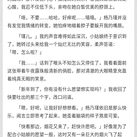
心酸，我忍不住低下头，亲吻在她白皙优美的脖颈上。
「唔，不要……哈哈，好痒呢……嘻嘻。」杨乃瑾并没
有发觉我情绪的转变，她怕痒地缩着脖子要躲开我的嘴唇。
「瑾儿。」我的声音难得如此深沉，小姑娘终于意识到
了，她转过头来给我一个灿烂无比的笑容，柔声答道：
「嗯，怎么啦？」
「我……」话到了喉头不知怎么又停住了，我看着面前
这张带着午夜露珠般清新的俏脸，那对清澈的大眼睛里充盈
着纯真无暇的笑意。
「新年到了，你有没有什么愿望想实现吗？」我收回了
快要吐出的那三个字，改口问道。
「嗯，好吧，让我好好想想看。」杨乃瑾依旧是那么快
乐，闻言立即思考了起来，她歪着脑袋的样子煞是可爱。
「快看那边，烟花又来了，赶快许愿吧。」好像是为了
配合小姑娘的愿望一般，这时又有一朵巨大的烟火飞了起