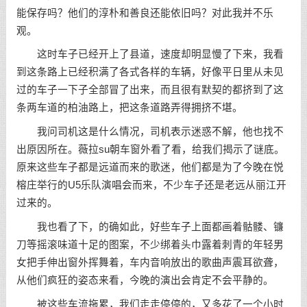
能保存吗？他们的淳朴和善良还能依旧吗？对此我并不乐
观。
这时车子已经开上了县道，速度却明显慢了下来，我看
到这条路上已经积满了各式各样的车辆，好像平日里从未见
过的车子一下子全部冒了出来，而且很有默契的都挤到了这
条两车道的柏油路上，把这条道路弄得拥挤不堪。
我问司机这是什么情况，司机表示迷惑不解，他也找不
出原因所在。薇拉su朝车窗外看了看，给我们揭示了谜底。
原来这些车子都是远道而来的歌迷，他们都是为了今晚在悦
榕庄举行的U5乐队演唱会而来，不少车子还是老远从丽江开
过来的。
我也看了下，的确如此，好些车子上面都画着骷髅、镰
刀等摇滚味道十足的图案，不少绑着头巾露着刺青的年轻男
女把手伸出窗外挥舞着，车内音响放出的歌曲声震耳欲聋，
从他们疯狂的姿态来看，今晚的演出会肯定不会平静的。
被这些车流拖累，我们走走停停的，又多花了一个小时