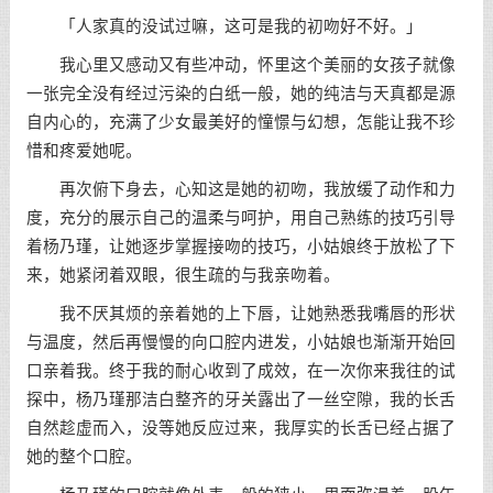
「人家真的没试过嘛，这可是我的初吻好不好。」
我心里又感动又有些冲动，怀里这个美丽的女孩子就像
一张完全没有经过污染的白纸一般，她的纯洁与天真都是源
自内心的，充满了少女最美好的憧憬与幻想，怎能让我不珍
惜和疼爱她呢。
再次俯下身去，心知这是她的初吻，我放缓了动作和力
度，充分的展示自己的温柔与呵护，用自己熟练的技巧引导
着杨乃瑾，让她逐步掌握接吻的技巧，小姑娘终于放松了下
来，她紧闭着双眼，很生疏的与我亲吻着。
我不厌其烦的亲着她的上下唇，让她熟悉我嘴唇的形状
与温度，然后再慢慢的向口腔内进发，小姑娘也渐渐开始回
口亲着我。终于我的耐心收到了成效，在一次你来我往的试
探中，杨乃瑾那洁白整齐的牙关露出了一丝空隙，我的长舌
自然趁虚而入，没等她反应过来，我厚实的长舌已经占据了
她的整个口腔。