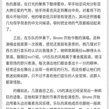
色的墨镜，在灯光的聚焦下酷得要命，举手抬足间充分彰显
大牌巨星的气势，他手持麦克风走到舞台中央，对着场下的
观众开始问好，他的嗓音低沉却很有穿透力，其间还伴随着
几句现学现卖的中文问候语，顿时把全场的气氛都煽动起来
了。
之后，在乐队的伴奏下，Bruno 开始今晚的演唱。这种
演唱会我是第一次观看，感觉还是挺有意思的，杨乃瑾对于
西方流行音乐的认识比我强多了，她倒是跟薇拉su聊得头头
是道。据薇拉su介绍，U5乐队的风格属于重金属摇滚，很注
重现场的即兴表演，每次演出他们都会拿出十一分的精神，
经常还会在舞台上出现一些疯狂的行为，而这些都让他们的
歌迷如痴如醉，只不过不喜欢他们音乐的人会觉得，这群人
都是怪胎。
的确如此，几首曲目之后，U5的演出已经呈现出一种疯
狂的迹象，吉他和架子鼓的节奏开始愈演愈烈，Bruno 开始
边甩着头边对着麦克风狂啸，乐队的其他成员也跟他一般疯