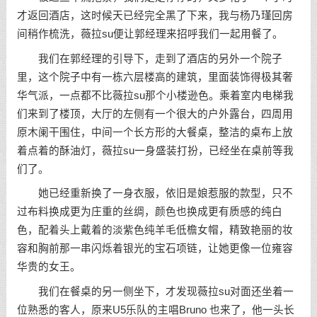
才返回酒店，这时候天已经完全黑了下来，我与杨乃瑾回房
间稍作梳洗，薇拉su便让郭经理来招呼我们一起用餐了。
我们在郭经理的引导下，走到了酒店的另外一个院子
里，这个院子中有一栋六层楼高的建筑，里面装饰得极其奢
华气派，一点都不比薇拉su那个小楼逊色。乘着室内电梯我
们来到了楼顶，大厅的左侧有一个很大的户外露台，四周用
原木阑干围住，中间一个长方形的大餐桌，整洁的桌布上放
着点着的酥油灯，薇拉su一身盛装打扮，已经坐在桌前等我
们了。
她已经重新换了一身衣服，依旧是娘惹服的款型，只不
过布料换成更为庄重的丝绸，颜色也换成更有质感的纯白
色，配着头上戴着的淡紫色纯羊毛低檐女帽，精致艳丽的妆
容和胸前那一串闪烁着银光的宝石项链，让她更像一位雍容
华贵的女王。
我们在餐桌的另一侧坐下，才发现薇拉su对面还坐着一
位熟悉的客人，原来U5乐队的主唱Bruno 也来了，他一头长