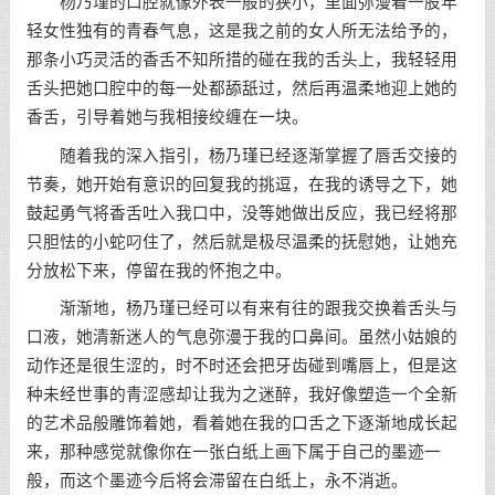
杨乃瑾的口腔就像外表一般的狭小，里面弥漫着一股年
轻女性独有的青春气息，这是我之前的女人所无法给予的，
那条小巧灵活的香舌不知所措的碰在我的舌头上，我轻轻用
舌头把她口腔中的每一处都舔舐过，然后再温柔地迎上她的
香舌，引导着她与我相接绞缠在一块。
随着我的深入指引，杨乃瑾已经逐渐掌握了唇舌交接的
节奏，她开始有意识的回复我的挑逗，在我的诱导之下，她
鼓起勇气将香舌吐入我口中，没等她做出反应，我已经将那
只胆怯的小蛇叼住了，然后就是极尽温柔的抚慰她，让她充
分放松下来，停留在我的怀抱之中。
渐渐地，杨乃瑾已经可以有来有往的跟我交换着舌头与
口液，她清新迷人的气息弥漫于我的口鼻间。虽然小姑娘的
动作还是很生涩的，时不时还会把牙齿碰到嘴唇上，但是这
种未经世事的青涩感却让我为之迷醉，我好像塑造一个全新
的艺术品般雕饰着她，看着她在我的口舌之下逐渐地成长起
来，那种感觉就像你在一张白纸上画下属于自己的墨迹一
般，而这个墨迹今后将会滞留在白纸上，永不消逝。