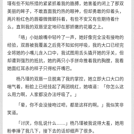
瑾有些不知所措的紧紧抓着我的胳膊，她害羞的闭上了那双
美丽的眸子，不敢直面我灼热的眼神，但却勇敢的仰着头，
两片粉红色的唇瓣微微颤抖着，有些不安又有些期待着什
么，直到我的双唇坚定地印在那娇嫩的花瓣之上。
「唔」小姑娘嘴中轻吟了一声，她好像完全没有接吻的
经验，双唇被我覆盖之后竟不知如何呼吸，我的大口已经完
全将她的小嘴儿含入口中，我试图用舌头撬开她的牙关，但
却遭到强烈的抵抗，她的两只小手拼命推着我的胸膛，我看
她面红耳赤的样子只得松开嘴巴。
杨乃瑾的双唇一旦脱离了我的掌控，她立即大口大口的
喘气着，粉脸上已经挂起了两团桃红，她嗔道：「你怎么这
么用力啊，人家都没办法呼吸了。」
「晕，你不会没接吻过吧，都是这样的啊。」我似笑非
笑道。
「讨厌，你乱说什么……」杨乃瑾被我说得大羞，她用
粉拳捶了我几下，接下去的话却细声了很多。