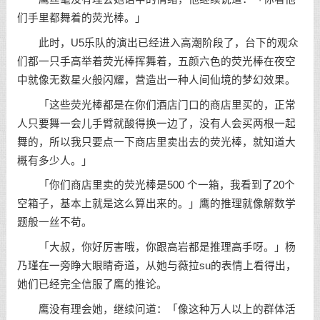
们手里都舞着的荧光棒。」
此时，U5乐队的演出已经进入高潮阶段了，台下的观众
们都一只手高举着荧光棒挥舞着，五颜六色的荧光棒在夜空
中就像无数星火般闪耀，营造出一种人间仙境的梦幻效果。
「这些荧光棒都是在你们酒店门口的商店里买的，正常
人只要舞一会儿手臂就酸得换一边了，没有人会买两根一起
舞的，所以我只要点一下商店里卖出去的荧光棒，就知道大
概有多少人。」
「你们商店里卖的荧光棒是500 个一箱，我看到了20个
空箱子，基本上就是这么算出来的。」鹰的推理就像解数学
题般一丝不苟。
「大叔，你好厉害哦，你跟高岩都是推理高手呀。」杨
乃瑾在一旁睁大眼睛奇道，从她与薇拉su的表情上看得出，
她们已经完全信服了鹰的推论。
鹰没有理会她，继续问道：「像这种万人以上的群体活