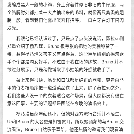
发编成黑人一般的小辫，身上穿着件似旧非旧的牛仔服，两
个胳膊肘处都挂着一大片抽出来的毛料，就像两只禽类的翅
膀一般。看到我们他露出笑容打招呼，一口白牙在灯下闪闪
发光。
我跟他已经认识过了，只是点了点头没说话，薇拉su则
郑重介绍了杨乃瑾，Bruno 很夸张的把她的美貌称赞了一
番，惹得杨乃瑾又害羞又有点得意，这些巨星级别的摇滚歌
手个个都是勾女好手，不过由于我在场的缘故，Bruno 并不
敢过分展示，只是稍微博取了小姑娘的好感就收手了。
菜上来得很快，品类和口味都是纯正的西餐，穿着白马
甲的侍者按顺序把一道道菜品送了上来，除了薇拉su之外，
我们这些人没一个的衣着适合这种场景，但大家都没有很在
意这回事，主要的话题都是围绕在今晚的演唱会上。
杨乃瑾虽然年纪还小，但她对西方流行音乐并不陌生，
U5和Bruno 的大名更是如雷贯耳，所以她频频的与Bruno 交
流看法，Bruno 自然乐于奉陪，他还热情的邀请我们观看演