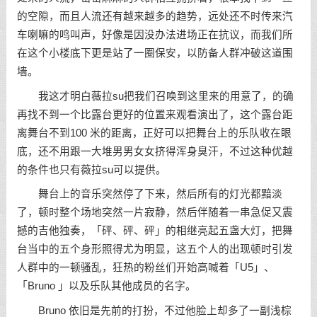
的空隙，而且人流还有越来越多的趋势，远处还不时传来汽
车喇嘛的鸣叫声，好像是因没办法进场正在抗议，而我们所
在这个小楼底下更是站了一圈保安，以防备人群冲破这道围
墙。
我这才明白薇拉su把我们召唤到这里来的用意了，的确
再找不到一个比露台更好的位置来观看演出了，这个露台距
离舞台不到100 米的距离，正好可以把舞台上的乐队收在眼
底，还不用跟一大堆男男女女挤得浑身臭汗，不过这种优越
的条件也只有薇拉su可以提供。
舞台上的音乐突然停了下来，然后所有的灯光都黯淡
了，顿时整个场地突然一片寂静，然后伴随着一串急促又震
撼的吉他独奏，「砰、砰、砰」的相继亮起五盏大灯，把舞
台当中的五个身形照得尤为明显，这五个人的出现顿时引发
人群中的一顿骚乱，狂热的粉丝们开始高喊着「U5」、
「Bruno 」以及乐队其他成员的名字。
Bruno 依旧是先前的打扮，不过他脸上却多了一副浅棕