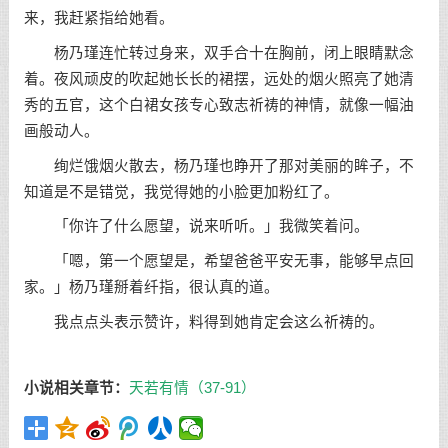
来，我赶紧指给她看。
杨乃瑾连忙转过身来，双手合十在胸前，闭上眼睛默念
着。夜风顽皮的吹起她长长的裙摆，远处的烟火照亮了她清
秀的五官，这个白裙女孩专心致志祈祷的神情，就像一幅油
画般动人。
绚烂饿烟火散去，杨乃瑾也睁开了那对美丽的眸子，不
知道是不是错觉，我觉得她的小脸更加粉红了。
「你许了什么愿望，说来听听。」我微笑着问。
「嗯，第一个愿望是，希望爸爸平安无事，能够早点回
家。」杨乃瑾掰着纤指，很认真的道。
我点点头表示赞许，料得到她肯定会这么祈祷的。
小说相关章节：
天若有情（37-91）