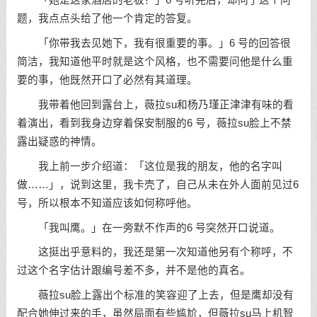
「她是这家酒店的老板？」6 号听完后，却问了这个问
题，我点点头给了他一个肯定的答复。
「你带我去见她下，我有很重要的事。」6 号的回答很
简洁，我知道他平时就是这个风格，也不需要问他是什么重
要的事，他既然开口了必然有其道理。
我带着他回到露台上，薇拉su和杨乃瑾正津津有味的看
着演出，看到我身边穿着保安制服的6 号，薇拉su脸上不禁
露出疑惑的神情。
我上前一步介绍道：「这位是我的朋友，他的名字叫
做……」，说到这里，我卡壳了，自己从未在外人面前见过6
号，所以根本不知道应该如何称呼他。
「我叫鹰。」在一旁默不作声的6 号突然开口说道。
这挺出乎意料的，我还是第一次知道他另有个称呼，不
过这个名字估计跟编号差不多，并不是他的真名。
薇拉su脸上露出个标准的笑容迎了上去，但是鹰却没有
配合她伸过来的手，虽然局面有些尴尬，但薇拉su马上机智