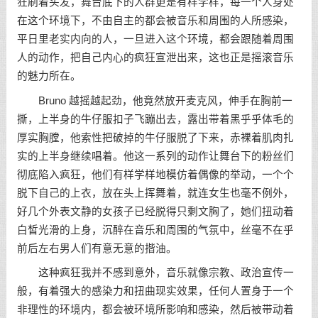
狂刷着头发，舞台底下的人群更是有样学样，每一个人身处
在这个环境下，不由自主的都会被音乐和周围的人所感染，
平日里老实内向的人，一旦进入这个环境，都会跟随着周围
人的动作，把自己内心的疯狂宣泄出来，这也正是摇滚音乐
的魅力所在。
Bruno 越摇越起劲，他竟然放开麦克风，伸手在胸前一
撕，上半身的牛仔服扣子飞蹦出去，露出带着黑乎乎体毛的
厚实胸膛，他索性把破掉的牛仔服脱了下来，赤裸着肌肉扎
实的上半身继续唱着。他这一系列的动作让舞台下的粉丝们
彻底陷入疯狂，他们有样学样地模仿着偶像的举动，一个个
脱下自己的上衣，放在头上挥舞着，就连女生也毫不例外，
好几个外表文静的女孩子已经脱得只剩文胸了，她们扭动着
白皙光滑的上身，沉醉在音乐和周围的气氛中，丝毫不在乎
前后左右男人们有意无意的揩油。
这种疯狂我并不感到意外，音乐就像宗教、政治宣传一
般，有着强大的感染力和扭曲现实效果，任何人置身于一个
非理性的环境内，都会被环境所影响和感染，然后被带动着