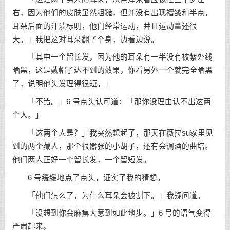
右，因为他们的皮肤虽然粗糙，但并没有出现褶皱和半点，
耳朵后面的汗渍标明，他们经常运动，并且运动量还很
大。」我把这对耳朵翻了个身，边看边说。
「其中一个留长发，因为他的耳朵有一半没有被紫外线
晒黑，这是戴帽子达不到的效果，你看另外一个就完全晒黑
了，说明他头发理得很短。」
「不错。」6 号点头认可道：「那你没理由认不出这两
个人。」
「这两个人是？」我突然想起了，那天在薇拉su家里见
到的两个藏人，那个很嚣张的小胡子，还有会调酒的曲培。
他们两人正好一个留长发，一个留短发。
6 号缓缓地点了点头，证实了我的猜想。
「他们怎么了，为什么耳朵会被割下。」我疑问道。
「没想到你会麻痹大意到如此地步。」6 号的语气变得
严肃起来。