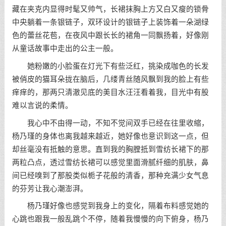
藏在夹克内显得时髦又帅气，长裙抹胸上方又白又瘦的锁骨
中央躺着一条银链子，双环设计的银链子上装饰着一朵湖绿
色的蕾丝花苞，在夜风中跟长长的裙角一同飘扬着，好像刚
从童话故事中走出的公主一般。
她粉嫩的小脸蛋在灯光下有些泛红，挑染成咖色的长发
被俏皮的猫耳朵拢在脑后，几缕青丝随风飘到我的脸上有些
痒痒的，那两只清澈见底的美目水汪汪看着我，目光中有股
难以言说的柔情。
我心中不由得一动，不知不觉间双手已经在往里收缩，
杨乃瑾的身体也离我越来越近，她好像也意识到这一点，但
却丝毫没有抵触的意思。直到我的胸膛抵到雪纺长裙下的那
两粒凸点，透过雪纺长裙可以感觉里面滑腻纤细的肌肤，鼻
间已经嗅到了那股类似栀子花般的清香，那种充满少女气息
的芬芳让我心潮澎湃。
杨乃瑾好像也感觉到我身上的变化，隔着布料感觉她的
心跳也跟我一般乱跳个不停，随着我慢慢的向下俯身，杨乃