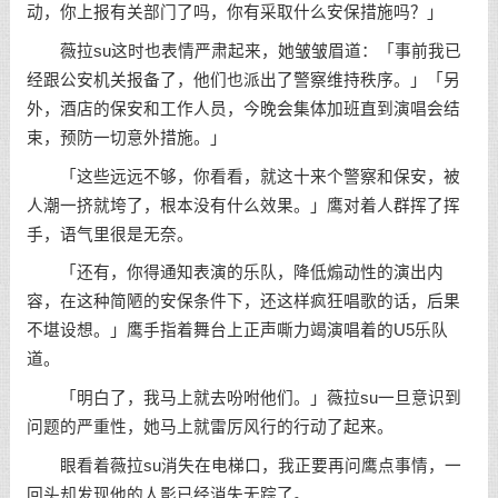
动，你上报有关部门了吗，你有采取什么安保措施吗？」
薇拉su这时也表情严肃起来，她皱皱眉道：「事前我已
经跟公安机关报备了，他们也派出了警察维持秩序。」「另
外，酒店的保安和工作人员，今晚会集体加班直到演唱会结
束，预防一切意外措施。」
「这些远远不够，你看看，就这十来个警察和保安，被
人潮一挤就垮了，根本没有什么效果。」鹰对着人群挥了挥
手，语气里很是无奈。
「还有，你得通知表演的乐队，降低煽动性的演出内
容，在这种简陋的安保条件下，还这样疯狂唱歌的话，后果
不堪设想。」鹰手指着舞台上正声嘶力竭演唱着的U5乐队
道。
「明白了，我马上就去吩咐他们。」薇拉su一旦意识到
问题的严重性，她马上就雷厉风行的行动了起来。
眼看着薇拉su消失在电梯口，我正要再问鹰点事情，一
回头却发现他的人影已经消失无踪了。