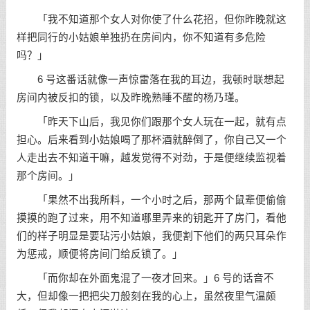
「我不知道那个女人对你使了什么花招，但你昨晚就这
样把同行的小姑娘单独扔在房间内，你不知道有多危险
吗？」
6 号这番话就像一声惊雷落在我的耳边，我顿时联想起
房间内被反扣的锁，以及昨晚熟睡不醒的杨乃瑾。
「昨天下山后，我见你们跟那个女人玩在一起，就有点
担心。后来看到小姑娘喝了那杯酒就醉倒了，你自己又一个
人走出去不知道干嘛，越发觉得不对劲，于是便继续监视着
那个房间。」
「果然不出我所料，一个小时之后，那两个鼠辈便偷偷
摸摸的跑了过来，用不知道哪里弄来的钥匙开了房门，看他
们的样子明显是要玷污小姑娘，我便割下他们的两只耳朵作
为惩戒，顺便将房间门给反锁了。」
「而你却在外面鬼混了一夜才回来。」6 号的话音不
大，但却像一把把尖刀般刻在我的心上，虽然夜里气温颇