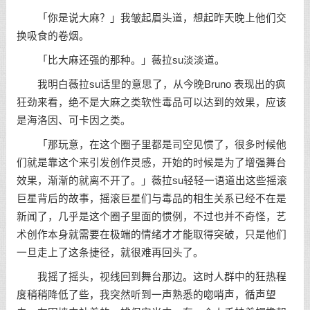
「你是说大麻？」我皱起眉头道，想起昨天晚上他们交
换吸食的卷烟。
「比大麻还强的那种。」薇拉su淡淡道。
我明白薇拉su话里的意思了，从今晚Bruno 表现出的疯
狂劲来看，绝不是大麻之类软性毒品可以达到的效果，应该
是海洛因、可卡因之类。
「那玩意，在这个圈子里都是司空见惯了，很多时候他
们就是靠这个来引发创作灵感，开始的时候是为了增强舞台
效果，渐渐的就离不开了。」薇拉su轻轻一语道出这些摇滚
巨星背后的故事，摇滚巨星们与毒品的相生关系已经不在是
新闻了，几乎是这个圈子里面的惯例，不过也并不奇怪，艺
术创作本身就需要在极端的情绪才才能取得突破，只是他们
一旦走上了这条捷径，就很难再回头了。
我摇了摇头，视线回到舞台那边。这时人群中的狂热程
度稍稍降低了些，我突然听到一声熟悉的唿哨声，循声望