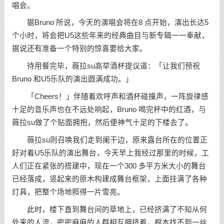
唱会。
据Bruno 所说，今天的演唱会将在8 点开始，演出长达5
个小时，将会把U5这些年来的经典曲目与新专辑一一奉献，
据说还有准备一个特别的惊喜要给大家。
待用餐完毕，薇拉su高举酒杯提议道：「让我们预祝
Bruno 和U5乐队的演出圆满成功。」
「Cheers！」伴随着欢呼声和酒杯碰撞声，一阵旋律感
十足的音乐声也在不远处响起，Bruno 喝完杯中的红酒，与
薇拉su做了个贴面拥抱，然后便神气十足的下楼去了。
薇拉su则召唤我们走到阑干边，原来露台所在的位置正
好对着U5乐队的演出舞台，今天早上我经过那里的时候，工
人们正在紧张的搭建中，现在一个300 多平方米大小的舞台
已经落成，竖起来的原木构建成舞台框架，上面挂满了各种
灯具，把整个场地照得一片雪亮。
此时，楼下直到舞台间的草地上，已经挤满了不知从何
处来的人流，密密麻麻的人群相互拥挤着，根本找不到一丝