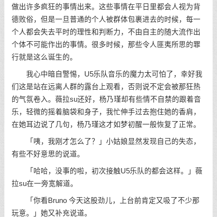
做出许多疯狂的事情出来。这些事情在平日里都会人视为背
德败俗，但是一旦普通的个人被群体包裹进去的时候，每一
个人都会失去平时的理性和判断力，不由自主的随大流作出
个体不可能作出的事情。很多时候，那些令人匪夷所思的罪
行就是这么诞生的。
我心中暗自警惕，U5乐队音乐的魔力太可怕了，幸好我
们这是站在远离人群的露台上观看，否则说不定会被那狂热
的气氛卷入。薇拉su还好，杨乃瑾却有些情不自禁的跟着音
乐，轻微的摇着脑袋和身子，我忙伸手过去抱住她的香肩，
在她耳边说了几句，杨乃瑾这才如梦初醒一般恢复了正常。
「咦，我刚才怎么了？」小姑娘显然发现自己的失态，
有些不好意思的说道。
「哈哈，没事的啦，初次接触U5乐队的都会这样。」薇
拉su在一旁宽解道。
「你看Bruno 今天这股劲儿，上台前肯定又吸了不少那
玩意。」她又补充说道。