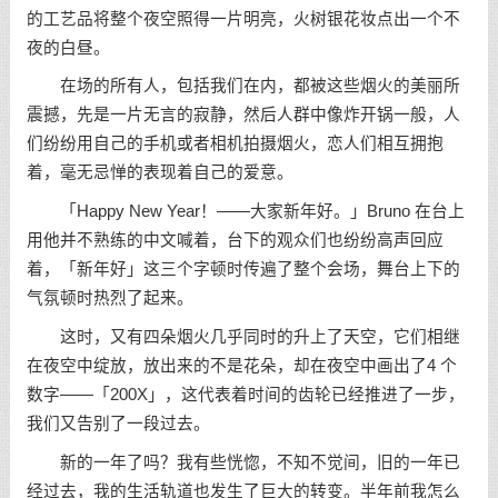
的工艺品将整个夜空照得一片明亮，火树银花妆点出一个不
夜的白昼。
在场的所有人，包括我们在内，都被这些烟火的美丽所
震撼，先是一片无言的寂静，然后人群中像炸开锅一般，人
们纷纷用自己的手机或者相机拍摄烟火，恋人们相互拥抱
着，毫无忌惮的表现着自己的爱意。
「Happy New Year！——大家新年好。」Bruno 在台上
用他并不熟练的中文喊着，台下的观众们也纷纷高声回应
着，「新年好」这三个字顿时传遍了整个会场，舞台上下的
气氛顿时热烈了起来。
这时，又有四朵烟火几乎同时的升上了天空，它们相继
在夜空中绽放，放出来的不是花朵，却在夜空中画出了4 个
数字——「200X」，这代表着时间的齿轮已经推进了一步，
我们又告别了一段过去。
新的一年了吗？我有些恍惚，不知不觉间，旧的一年已
经过去，我的生活轨道也发生了巨大的转变。半年前我怎么