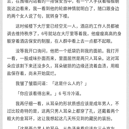
去，在围墙内站着的一排保安当中，有一个人手扶着帽檐朝
我这边看来，我一看到他的轮廓神情就明白了，随口跟身边
的两个女人说了句，就转身下楼。
这时候楼下大厅里已经空无一人，酒店的工作人员都被
调去维持秩序了，6号就站在大厅里等着我，他瘦瘦高高的身
躯穿着酒店保安的制服，在人群中看上去一点都不起眼。
没等我开口询问，他把一个纸袋扔到我的面前。我打开
一看，一股咸味扑面而来，里面居然是两只人耳朵。这对耳
朵应该割下来还没多久，耳朵破损的边缘还流着血渍，用粗
盐保存着，尚未开始腐烂。
我皱了皱眉问道：「这是什么人的？」
「你应该看得出来。」6 号冷冷道。
我再仔细一看，从耳朵的形状质感应该是成年男人，不
过比较奇特的是，这两只男人耳朵上都穿了孔，还戴着两个
粗大的金耳环，这让我想起这几天所见到的藏民的装扮。
「这是两个男人的耳朵，从色泽来看应该在三十岁左