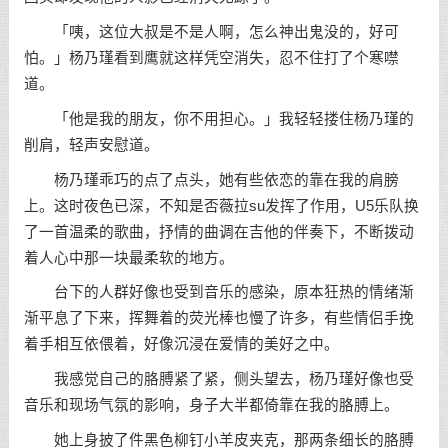
「咦，这位大叔是不是人啊，怎么神出鬼没的，好可
怕。」杨乃瑾看到鹰就这样凭空消失，忍不住打了个寒噤
道。
「他是我的朋友，你不用担心。」我轻轻搂住杨乃瑾的
削肩，轻声安慰道。
杨乃瑾乖巧的点了点头，她有些依恋的靠在我的肩膀
上。这时夜色已深，不知是否薇拉su发挥了作用，U5乐队换
了一首温柔的歌曲，抒情的曲调在吉他的伴奏下，不断拨动
着人心中那一块最柔软的地方。
台下的人群好像也受到音乐的感染，原本狂热的情绪渐
渐平息了下来，挥舞着的荧光棒也慢了许多，有些情侣手挽
着手相互依偎着，好像沉浸在爱情的美好之中。
我感觉自己的胳膊紧了紧，侧头望去，杨乃瑾好像也受
音乐和现场气氛的影响，身子大半都倚靠在我的胳膊上。
她上身披了件黑色柳钉小羊皮夹克，那两条细长的胳膊