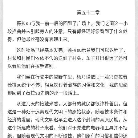
第五十二章
薇拉su与我一前一后的回到了广场上，我们之间这一小
段插曲并未引起旁人的注意，只有郭经理好像看到了什么似
得，但他却丝毫没有表现出来。
这时物品已经基本发完，薇拉su示意我们可以返程了，
村长和村民们依依不舍的送到了村头，车子开出很远了还可
以看见他们在挥手道别。
我们坐在行驶中的越野车里，杨乃瑾依旧一脸兴奋拉着
薇拉su说个不停，相互探讨着藏族的习俗和文化，我的思绪
却回到了薇拉su先前的那一段话上。
从这几天的接触来看，大部分的藏民都很淳朴善良，但
这是一种处于远离现代文明下的原始状态，随着技术条件和
经济的发展，现代文明迟早会进入这个封闭的高原民族，从
这个新建成的村子来看，他们对于先进的电器和工具并不拒
绝，但随着现代文明的不断侵蚀，他们原有的习俗和信仰还