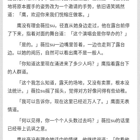
地将原本握手的姿势改为一个邀请的手势，依旧语笑嫣然
道：「鹰，欢迎你来我们悦榕庄做客。」
鹰没有理会薇拉su，径直从她身边走过，他在露台前停
了下来，指着对面的舞台道：「这个演唱会是你举办的？」
「是的。」薇拉su一边嘴里答着，一边也走到了露台
边。以她的阅历，自然可以看出鹰不是一般人。
「你知道这里现在涌进来了多少人吗？」鹰指着露台下
的人群道。
「这个我怎么知道，露天的场地，又没有卖票，根本没
法统计。」薇拉su摇了摇头，觉得对方好像问得有些幼稚。
「我可以告诉你，现在这里已经近万人了。」鹰面无表
情道。
「何以见得，你一个个人头数过去吗？」薇拉su的话里
已经带上讥讽之意。
鹰丝毫没有理会她话中的情绪，他继续说道：「你看他