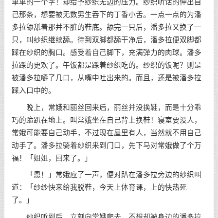
单单的一个字！却给予纱织无边的压力。纱织听话的伸出自
己那条，想要被无数男生吞下的丁香小舌。一点一点的为潘
多拉舔舐着那并不脏的鞋底。舔完一只后，潘多拉又换了一
只，叫纱织继续舔。待到双脚都舔干净后，潘多拉便双脚都
踩在纱织的胸口。感受着自己脚下，充满弹力的肉球。潘多
拉踩的更欢了。午饭都是踩着纱织吃的。纱织的饭呢？则是
被潘多拉嚼了几口，从嘴中吐出来的。而且，还是被潘多拉
踩入口中的。
晚上，常娥和丽丝回来后，丽丝并没换鞋，而是十分乖
巧的跪趴在地上。叫常娥坐在自己背上换鞋！寝室要没人，
常娥可能要自己动手，不过现在屋里有人，当然就不用自己
动手了。潘多拉骑着纱织来到门口，先下马对常娥做了个万
福！「姐姐，回来了。」
「恩！」常娥应了一声，便对趴在潘多拉旁边的纱织叫
道：「纱纱快来给我脱鞋，今天上体育课，上的快热死
了。」
纱织听到后，立刻向常娥爬去。不想却被身边的潘多拉