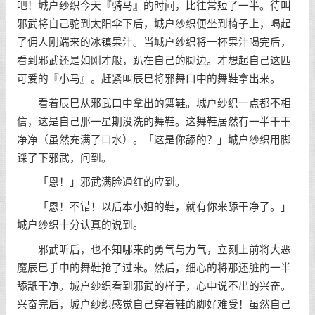
吧！城户纱织今天『骑马』的时间，比往常短了一半。待叫
邪武将自己驼到太阳伞下后，城户纱织便坐到椅子上，喝起
了佣人刚端来的冰镇果汁。当城户纱织将一杯果汁喝完后，
看到邪武还是如刚才般，趴在自己的脚边。才想起自己这匹
可爱的『小马』。赶紧叫辰巳将邪舞口中的舞鞋拿出来。
看着辰巳从邪武口中拿出的舞鞋。城户纱织一点都不相
信，这是自己那一星期没洗的舞鞋。这舞鞋居然有一半干干
净净（虽然充满了口水）。「这是你舔的？」城户纱织用脚
踩了下邪武，问到。
「恩！」邪武满脸通红的应到。
「恩！不错！以后本小姐的鞋，就有你来舔干净了。」
城户纱织十分认真的说到。
邪武听后，也不知哪来的勇气与力气，立刻上前将大恶
魔辰巳手中的舞鞋抢了过来。然后，细心的将那还脏的一半
舔舐干净。城户纱织看到邪武的样子，心中说不出的兴奋。
兴奋完后，城户纱织感觉自己穿着鞋的脚好难受！虽然自己