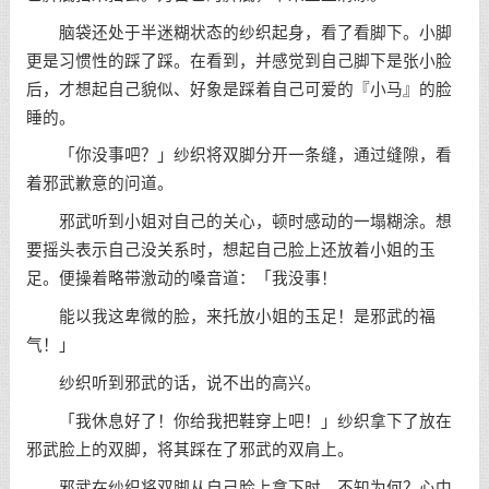
脑袋还处于半迷糊状态的纱织起身，看了看脚下。小脚
更是习惯性的踩了踩。在看到，并感觉到自己脚下是张小脸
后，才想起自己貌似、好象是踩着自己可爱的『小马』的脸
睡的。
「你没事吧？」纱织将双脚分开一条缝，通过缝隙，看
着邪武歉意的问道。
邪武听到小姐对自己的关心，顿时感动的一塌糊涂。想
要摇头表示自己没关系时，想起自己脸上还放着小姐的玉
足。便操着略带激动的嗓音道：「我没事！
能以我这卑微的脸，来托放小姐的玉足！是邪武的福
气！」
纱织听到邪武的话，说不出的高兴。
「我休息好了！你给我把鞋穿上吧！」纱织拿下了放在
邪武脸上的双脚，将其踩在了邪武的双肩上。
邪武在纱织将双脚从自己脸上拿下时，不知为何？心中