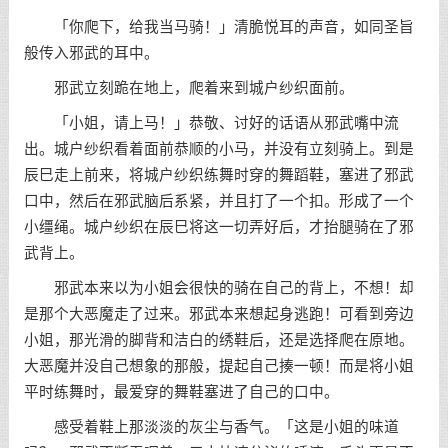
「你爬下，给我当马骑！」清脆悦耳的声音，如同圣旨
般传入邪武的耳中。
邪武立刻跪在地上，爬着来到城户纱织面前。
「小姐，请上马！」恭敬、讨好的话语从邪武嘴中流
出。城户纱织看着面前恭顺的小马，并没有立刻骑上。到是
辰巳走上前来，将城户纱织练舞时穿的舞蹈鞋，塞进了邪武
口中，然后在邪武脑后系紧，并且打了一个扣。形成了一个
小缰绳。城户纱织在辰巳将这一切弄好后，才抬腿骑在了邪
武背上。
邪武本来以为小姐会很快的骑在自己的背上，不想！却
是那个大恶魔走了过来。邪武本来想起身逃跑！可看到旁边
小姐，那光滑的脚背和洁白的绣鞋后，还是选择爬在原地。
大恶魔并没自己想象的那般，提起自己揍一顿！而是将小姐
平时练舞时，最爱穿的舞鞋塞进了自己的口中。
感受着鞋上那淡淡的灰尘与香气。「这是小姐的味道