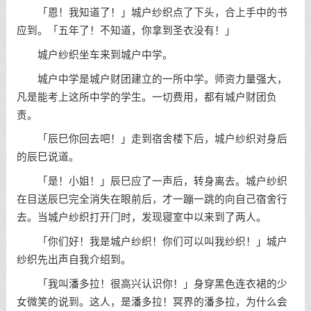
「恩！我知道了！」城户纱织点了下头，合上手中的书
应到。「五年了！不知道，你拿到圣衣没有！」
城户纱织坐车来到城户中学。
城户中学是城户财团建立的一所中学。师资力量强大，
凡是能考上这所中学的学生。一切费用，都有城户财团负
责。
「辰巳你回去吧！」走到宿舍楼下后，城户纱织对身后
的辰巳说道。
「是！小姐！」辰巳应了一声后，转身离去。城户纱织
在目送辰巳完全消失在眼前后，才一蹦一跳的向自己宿舍行
去。当城户纱织打开门时，发现寝室中以来到了两人。
「你们好！我是城户纱织！你们可以叫我纱织！」城户
纱织先出声自我介绍到。
「我叫潘多拉！很高兴认识你！」身穿黑色连衣裙的少
女微笑的说到。这人，是潘多拉！冥界的潘多拉，为什么会