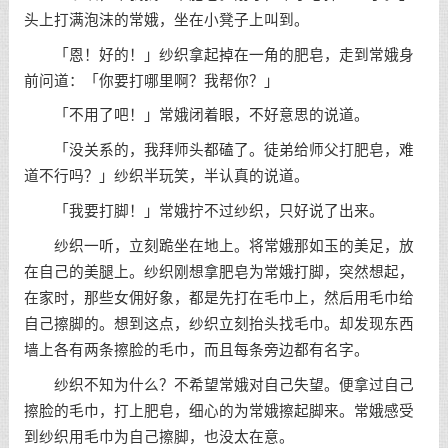
头上打满泡沫的常娥，坐在小凳子上叫到。
「恩！好的！」纱织拿起掉在一角的肥皂，走到常娥身
前问道：「你要打哪里啊？我帮你？」
「不用了吧！」常娥闭着眼，不好意思的说道。
「没关系的，我拜师头都磕了。徒弟给师父打肥皂，难
道不行吗？」纱织半玩笑，半认真的说道。
「我要打脚！」常娥拧不过纱织，只好说了出来。
纱织一听，立刻跪坐在地上。将常娥那如玉的美足，放
在自己的美腿上。纱织刚想拿肥皂为常娥打脚，突然想起，
在家时，那些女佣好象，都是先打在毛巾上，然后用毛巾给
自己擦脚的。想到这点，纱织立刻抬头找毛巾。却发现东西
墙上各有两条擦脸的毛巾，而且每条旁边都有名字。
纱织不知为什么？不希望常娥对自己失望。便拿过自己
擦脸的毛巾，打上肥皂，细心的为常娥擦起脚来。常娥感受
到纱织用毛巾为自己擦脚，也没太在意。