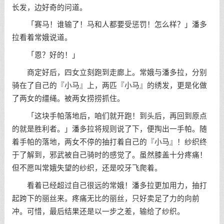
长发，边好奇的问道。
「赛马！谁输了！马和人都要受惩罚！怎么样？」潘多
拉看着常娥说道。
「恩？好的！」
商定好后，四女立刻跑到走廊上。常娥与潘多拉，分别
骑在了自己的『小马』上，两匹『小马』的绣发，更是化做
了两女的缰绳。被两女捞捞抓住。
「这块手帕落地后，咱们就开跑！到头后，再回到原点
的就是胜利者。」潘多拉将规则说了下，便掏出一手帕。随
着手帕的落地，两女不停的抽打着自己的『小马』！纱织终
于了解到，邪武被自己骑时的感觉了。虽然膝盖十分疼痛！
但不愿叫常娥失望的纱织，还是咬牙飞爬着。
看着已经超过自己很远的常娥！潘多拉更加用力，抽打
起跨下的丽丝来。疼痛无比的丽丝，只好卖足了力的向前
冲。可惜，最后结果还是以一步之差，输给了纱织。