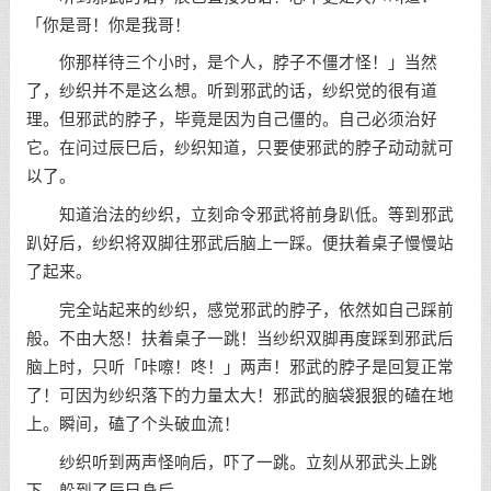
「你是哥！你是我哥！
你那样待三个小时，是个人，脖子不僵才怪！」当然
了，纱织并不是这么想。听到邪武的话，纱织觉的很有道
理。但邪武的脖子，毕竟是因为自己僵的。自己必须治好
它。在问过辰巳后，纱织知道，只要使邪武的脖子动动就可
以了。
知道治法的纱织，立刻命令邪武将前身趴低。等到邪武
趴好后，纱织将双脚往邪武后脑上一踩。便扶着桌子慢慢站
了起来。
完全站起来的纱织，感觉邪武的脖子，依然如自己踩前
般。不由大怒！扶着桌子一跳！当纱织双脚再度踩到邪武后
脑上时，只听「咔嚓！咚！」两声！邪武的脖子是回复正常
了！可因为纱织落下的力量太大！邪武的脑袋狠狠的磕在地
上。瞬间，磕了个头破血流！
纱织听到两声怪响后，吓了一跳。立刻从邪武头上跳
下，躲到了辰巳身后。