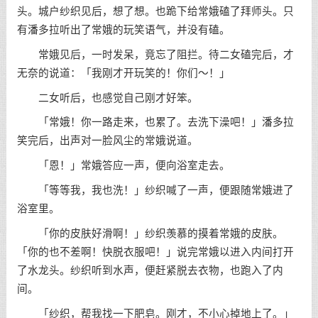
头。城户纱织见后，想了想。也跪下给常娥磕了拜师头。只
有潘多拉听出了常娥的玩笑语气，并没有磕。
常娥见后，一时发呆，竟忘了阻拦。待二女磕完后，才
无奈的说道：「我刚才开玩笑的！你们～！」
二女听后，也感觉自己刚才好笨。
「常娥！你一路走来，也累了。去洗下澡吧！」潘多拉
笑完后，出声对一脸风尘的常娥说道。
「恩！」常娥答应一声，便向浴室走去。
「等等我，我也洗！」纱织喊了一声，便跟随常娥进了
浴室里。
「你的皮肤好滑啊！」纱织羡慕的摸着常娥的皮肤。
「你的也不差啊！快脱衣服吧！」说完常娥以进入内间打开
了水龙头。纱织听到水声，便赶紧脱去衣物，也跑入了内
间。
「纱织，帮我找一下肥皂。刚才，不小心掉地上了。」