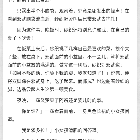
只露出半个小脑袋，观察着，究竟是哪发出的怪声！在
看到邪武脑袋流血后，纱织赶紧叫辰巳带邪武去抱扎！
因为这件事，晚饭时，纱织还特别允许邪武，在自己的
桌子下吃饭！
在饭菜上来后，纱织挑了几样自己最喜欢的菜。挨个夹
了些，放在桌下，邪武面前的小盆里。不一会儿，就将邪武
面前的小盆放的满满的。做完这一切后，纱织对邪武道：
「如果不够的话，你舔下我的脚，我就知道了！」说完，便
将双脚踩在邪武身上，吃了起来。而邪武？也边驼着纱织的
脚，边品尝起人生这第一顿美食。
夜晚，一辉又梦见了阿瞬还是婴儿时的事。
「你是谁？」一辉看着面前，一身黑色长裙的小女孩问
道。
「我是潘多拉！」小女孩清脆的回答道。