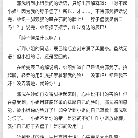
邪武听到小姐质问的话语，只好出声解释道：「对不起
小姐！因为我的脖子僵了！所以，才……」不待邪武把话说
完，纱织一脚狠狠的跺在邪武的脸上！「脖子僵就是借口
吗！？」说完，纱织摆了摆手，叫过身边的辰巳！
「脖子僵是什么啊？」
听到小姐的问话，辰巳脑后立刻布满了黑面条。虽然无
语！但小姐的话，还是要回的。
在听完辰巳的解说后，纱织知道自己是误会邪武了。抬
起脚，轻柔的用鞋底抚摩着邪武的脸！「没事吧！都是我不
好！没弄清楚，就跺你！」
邪武在纱织再次将脚抬起来时，心中说不出的害怕！但
在感受到，小姐用鞋底轻柔的抚摩自己的脸时，邪武瞬间感
觉，被小姐跺的脸好了！如今听到小姐向自己道歉！邪武顿
时慌了。「小姐不是你的错！是邪武不好！叫小姐放放脚，
就把自己脖子弄僵了！是邪武没用！」
听到邪武的话，辰巳直接无语！心中更是大声叫道：