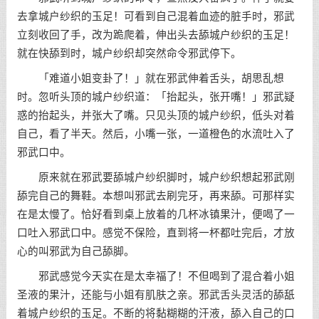
去拿城户纱织的玉足！可看到自己混着血迹的脏手时，邪武
立刻收回了手，改为跪爬着，伸出头去舔城户纱织的玉足！
就在快舔到时，城户纱织却突然命令邪武停下。
「难道小姐变卦了！」就在邪武伸着舌头，胡思乱想
时。忽听头顶的城户纱织道：「抬起头，张开嘴！」邪武疑
惑的抬起头，并张大了嘴。只见头顶的城户纱织，低头对着
自己，看了半天。然后，小嘴一张，一道橙色的水流吐入了
邪武口中。
原来就在邪武要舔城户纱织脚时，城户纱织想起邪武刚
舔完自己的舞鞋。本想叫邪武去刷完牙，再来舔。可那样实
在是太慢了。恰好看到桌上放着的几杯冰镇果汁，便喝了一
口吐入邪武口中。感觉不保险，直到将一杯都吐完后，才放
心的叫邪武为自己舔脚。
邪武感觉今天实在是太幸福了！不但喝到了混合着小姐
圣液的果汁，还能与小姐有肌肤之亲。邪武舌头灵活的舔舐
着城户纱织的玉足。不断的将黏糊糊的汗液，舔入自己的口