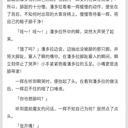
所以，舔舐的十分慢。潘多拉看着一辉缓慢的动作，便坐在
了背后，不知何时出现的大靠背椅上。慢慢等待着一辉，将
自己的鞋子舔干净！
「哇～！哇～！」潘多拉怀中的瞬，突然大声哭了起
来。
「饿了吗？」潘多拉边说，边抽出没被舔的那只脚。并
将大脚趾，塞入了瞬的嘴中。在潘多拉脚趾塞入的瞬间，瞬
立刻停止了哭声！小手紧紧抱着潘多拉的玉足。小嘴更是连
舔带漱！
一辉在听到瞬哭时，便抬起了头。在看到潘多拉的做法
后，一辉忍不住的咽了口唾液。
「你也想舔吗？」
听到面前魔女的问话，一辉不知自己为何？居然点了点
头。
「张开嘴！」