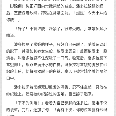
一脚跺倒！头正好面向常娥翘起的鞋底。潘多拉跺翻纱织
后，直接踩着纱织，蹲跪在常娥面前。「姐姐！今天小妹给
你脱！」
「好了！不管谁脱！赶紧了，很难受的。」常娥掘起小
嘴道。
潘多拉见了常娥的样子，只好自己来脱了。随着运动鞋
的脱下，并没如其她女生般，散发出恶臭！反而散发出一股
清香。叫潘多拉忍不住深吸了一口气。吸完后，潘多拉脱下
常娥脚上，那双充满汗水的白袜。潘多拉将常娥的脚放在纱
织脸上后，便将那双脱下的白袜，塞入正被常娥坐着的丽丝
口中。
潘多拉闻着常娥双脚散发的清香，忍不住拿起一只放在
纱织脸上，还没被纱织舔过的玉足，自己舔了起来。
「下不为例哦！」看着为自己舔脚的潘多拉，常娥不悦
的说道。完后，还加了句：「再有下次，你的位置就有纱织