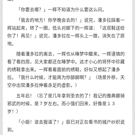
「你要去哪？」一辉不知道为什么要这么问。
「我去的地方！你早晚会去的！」说完，潘多拉踩着一
辉站起来，转了一圈，低头对脚下的一辉道：「这双鞋送给
你了！再见！」说完，潘多拉在一辉头上一蹬，消失在了原
地。
随着潘多拉的离去，一辉也从睡梦中醒来。一辉谨慎的
看了看四周，见大家都还在睡梦中。这才小心的将怀中珍藏
的绣鞋拿出来。一辉看着面前的绣鞋，好似又想起了潘多
拉。「我什么时候，才能再为你舔脚啊？」（场景外移，天
空中出现潘多拉伸着赤足的虚影。）
五年后！（忘了是几年拿到圣衣的了！我记的雅典娜骑
邪武的时候，是７岁左右。而小强们回来，好像是１３
岁！）
「小姐！该去报道了！」辰巳对正在看书的城户纱织说
到。