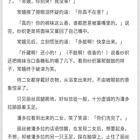
了。「常娥，你别哭！我没事！」
常娥擦了擦眼泪怀疑的道：「你真不在意？」
「真的！你的棉袜这么香，谁都愿意被塞嘴里的。」说
完，纱织更是将面袜又塞回了自己嘴中。
常娥见后，立刻慌张的道：「多脏啊！快拿出来。」
「扑藏啊！还小的！」（不脏啊！很香的！）说着纱织
还把棉袜当口香糖私的嚼了几下。看到纱织塞帮鼓鼓的样
子，常娥终于破涕为笑。
待二女都穿戴好衣物，从浴室出来时，不由被眼前的景
象惊呆了。
只见丽丝双腿跪地，好似信徒一般，十分虚诚的为潘多
拉舔舐着玉足。
潘多拉看到出来的二女，笑了笑道：「你们洗完了。」
丽丝被潘多拉的话语惊醒，在发现二女后，想要起身。
不想，却被潘多拉的另一只玉足，踩在脑袋上，止住了丽丝