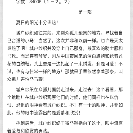
字数：34006（１－２。２）
第一部
夏日的阳光十分炎热！
城户纱织如往常般，来到众孤儿聚集的地方。寻找着自
己合适的小马！当然了，这次并非和以前一样。也许是天太
炎热了吧！城户纱织并没穿上自己那身，最喜欢的骑士服和
马靴。而是穿着爷爷，刚从中国带回来的洁白旗袍和绣着莲
花的白绣鞋。头上更是一边扎起了一束绣发，刹是可爱！不
过，也有与往常一样的地方！那就是手里依然拿着那条，叫
众孤儿害怕马马鞭！
城户纱织在众孤儿面前走过来，走过去！这个看看，那
个瞧瞧！在城户纱织观察他们的时候，他们同样也在以仇
恨、恐惧的眼神看着城户纱织。不！有一个的眼神，并非如
此。他的眼中流露出的是爱慕和欣赏！
挑到最后，城户纱织终于将马鞭指向了这个，眼中流露
着爱慕和欣赏的男孩。