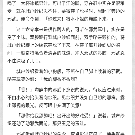
喝了一大杯冰镇果汁。可出了汗的脚，穿在鞋中实在是很难
受。就在城户纱织忍不住，要将鞋子脱掉时，想起了旁边的
邪武。便命令到：「你过来！将本小姐的鞋脱下来。」
这个命令本来是很作践人的，可听在邪武耳中，实在是
变了个味。双膝跪行到城户纱织面前，双手略带颤抖的，将
城户纱织脚上的绣花鞋脱了下来。在鞋子离开纱织脚的瞬
间，一股奇特混合着清香的味道，冲入邪武的鼻腔。邪武忍
不住深吸了几口。
城户纱织看着如小狗般，不断在自己脚上嗅着的邪武。
略带玩笑的到：「我的脚香不香啊？」
「香！」陶醉中的邪武下意识的说到，待反应过来时，
不由小心的抬头看向纱织。见纱织并没如自己想的那样，露
出鄙视的眼光。反而眼中充满了笑意！
「那你给我舔舔吧！出汗出的好难受！」说着，城户纱
织还动了动邪武面前，那只玉足的玉趾。
邪武听到城户纱织的命令，查点没兴奋疯了。伸手就要