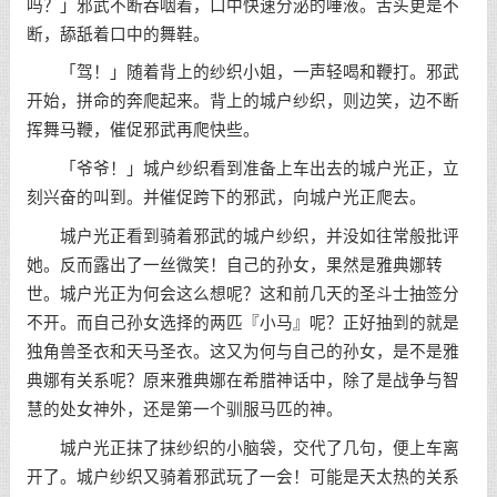
吗？」邪武不断吞咽着，口中快速分泌的唾液。舌头更是不
断，舔舐着口中的舞鞋。
「驾！」随着背上的纱织小姐，一声轻喝和鞭打。邪武
开始，拼命的奔爬起来。背上的城户纱织，则边笑，边不断
挥舞马鞭，催促邪武再爬快些。
「爷爷！」城户纱织看到准备上车出去的城户光正，立
刻兴奋的叫到。并催促跨下的邪武，向城户光正爬去。
城户光正看到骑着邪武的城户纱织，并没如往常般批评
她。反而露出了一丝微笑！自己的孙女，果然是雅典娜转
世。城户光正为何会这么想呢？这和前几天的圣斗士抽签分
不开。而自己孙女选择的两匹『小马』呢？正好抽到的就是
独角兽圣衣和天马圣衣。这又为何与自己的孙女，是不是雅
典娜有关系呢？原来雅典娜在希腊神话中，除了是战争与智
慧的处女神外，还是第一个驯服马匹的神。
城户光正抹了抹纱织的小脑袋，交代了几句，便上车离
开了。城户纱织又骑着邪武玩了一会！可能是天太热的关系