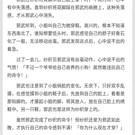
有中失落感。直到纱织将双脚踩在邪武的肩膀上，这种失落
感，才从邪武心中消失。
邪武听到，小姐叫自己为她穿鞋。高兴的，根本不知道
东西南北了。谁知想要低头时，邪武感觉自己的脖子好象石
化了一般，无法移动丝毫。邪武发现这点后，心中说不出的
着急。
过了一会儿，纱织见邪武没有丝毫动作，心中说不出的
气愤！「不过一个爷爷给自己收养的小狗！居然敢违抗自己
的命令！」
邪武也注意到了小姐俏脸的变化。无奈下，只好双手乱
摸，在感觉摸到小姐的鞋子后，先放到自己的脸上，看看是
那知脚的。才摸起小姐的脚，将其放入，放在自己脸上的绣
鞋中。另一只鞋，邪武也是这样为纱织穿上的。
虽然邪武完成了纱织的命令！但纱织还是为邪武如此
晚，才执行自己的命令感到不满！「你为什么现在才穿？」