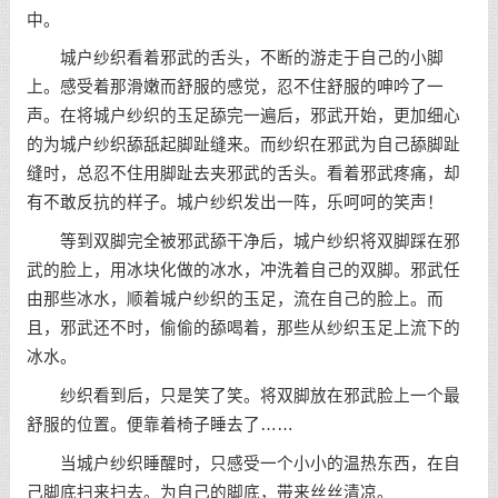
中。
城户纱织看着邪武的舌头，不断的游走于自己的小脚
上。感受着那滑嫩而舒服的感觉，忍不住舒服的呻吟了一
声。在将城户纱织的玉足舔完一遍后，邪武开始，更加细心
的为城户纱织舔舐起脚趾缝来。而纱织在邪武为自己舔脚趾
缝时，总忍不住用脚趾去夹邪武的舌头。看着邪武疼痛，却
有不敢反抗的样子。城户纱织发出一阵，乐呵呵的笑声！
等到双脚完全被邪武舔干净后，城户纱织将双脚踩在邪
武的脸上，用冰块化做的冰水，冲洗着自己的双脚。邪武任
由那些冰水，顺着城户纱织的玉足，流在自己的脸上。而
且，邪武还不时，偷偷的舔喝着，那些从纱织玉足上流下的
冰水。
纱织看到后，只是笑了笑。将双脚放在邪武脸上一个最
舒服的位置。便靠着椅子睡去了……
当城户纱织睡醒时，只感受一个小小的温热东西，在自
己脚底扫来扫去。为自己的脚底，带来丝丝清凉。