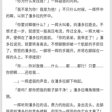
「你为什么来找我？」一辉疑惑的问到。
「我不是为你！我是为他！」不只什么时候，一辉怀中
的瞬，以到了潘多拉的怀中。
「你要对瞬做什么？」一辉大叫着，向潘多拉跑去。不
想才走一步，就感觉一股高压电流，传过全身。一辉大喊一
声，便倒在了潘多拉的面前。「你的弟弟，我带走了！」潘
多拉说完，就要转身离去。不想脚腕却被一个肮脏的手抓住
了。愤怒的潘多拉，一脚将一辉的手踢开。并将右脚踩在一
辉的头上，不停揉捏！
「你……你对我做……什么……都……都行！只要……
你把瞬……还给我…
…」一辉虚弱的声音，在潘多拉脚下响起。
「是吗？那你把我的鞋子舔干净！」潘多拉嘴角微微一
翘。
一辉听到潘多拉的话，费力的抬起头。身出舌头，去舔
舐面前潘多拉的黑色绣鞋。但因为一辉受的伤实在太重了！