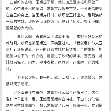
一些崭新的衣物。常娥想了想，就知道是潘多拉和丽丝干
的。心中说不出的感动，常娥拿起那些衣物，十分爱惜的穿
在自己的身上。当常娥穿好时，纱织也正好出来。看到涣然
一新的常娥，纱织差点误以为自己见到了仙女。整个小嘴，
更是张的大大的。
「看什么啊！再看就塞上你那小嘴！」常娥不好意思的
威胁到。纱织也被常娥这一声唤醒过来。「我就看！你来塞
啊！」纱织说着，还不断盯着常娥的胸猛看。气的常娥，抓
起筐中省下的一件衣物，就塞进了纱织的嘴中。塞完后，常
娥就后悔了。因为，那件衣物，居然是自己来时，穿的棉
袜。
「对不起纱织，我一抓，就……呜……」说到最后，常
娥以哭了起来。
纱织本来还在奇怪，常娥将什么塞自己嘴里了。这么
香！待拿出来一看，居然是常娥的白棉袜。不由十分气恼，
刚想对常娥发脾气。却见常娥哭了起来，纱织一见，立刻慌