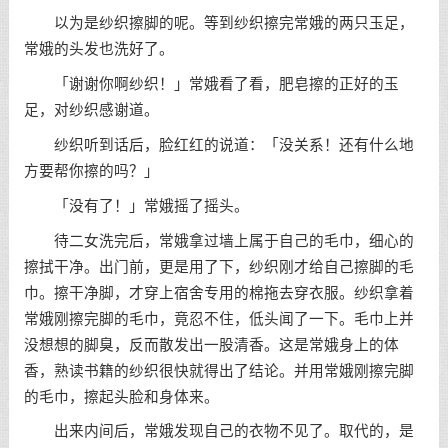
以为是纱织擦脚的呢。等到纱织擦完常娥的两只玉足，
常娥的头发也洗好了。
「谢谢你啊纱织！」常娥看了看，肥皂擦的正好的玉
足，对纱织感谢道。
纱织听到话后，脸红红的说道：「没关系！还有什么地
方要帮你擦的吗？」
「没有了！」常娥摇了摇头。
待二女洗完后，常娥拿过墙上属于自己的毛巾，细心的
擦拭干净。出门前，更是用了下，纱织刚才给自己擦脚的毛
巾。擦干净脚，才穿上宿舍专用的棉拖去穿衣服。纱织拿着
常娥刚擦完脚的毛巾，竟忍不住，低头闻了一下。毛巾上并
没想想的脚臭，反而散发出一股清香。这是常娥身上的体
香，熟读书籍的纱织很快就得出了结论。并用常娥刚擦完脚
的毛巾，擦起头脸和身体来。
出来内间后，常娥发现自己的衣物不见了。取代的，是