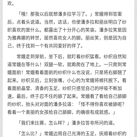
欢。
「哦！那我以后就想潘多拉学习了。」常娥得到答案
后，点着头说道。当然，这话，也使潘多拉和丽丝明白了纱
织喜欢的是什么。都露出了十分开心的笑容。潘多拉笑是因
为雅典娜的转世，居然喜欢女人的脚。丽丝笑，则是因为自
己，终于找到一个有共同爱好的伴了。
常娥走到穿前，坐下后，就盯着纱织猛看。纱织自然知
道常娥在等什么！双腿一软，就跪爬在了地上。一只爬到常
娥面前！常娥看着面前的纱织什么也没说，只是将右脚翘了
起来。纱织见后，立刻张嘴，小心的为常娥将棉托脱下。看
着面前晶莹、清香的玉足，纱织只感觉自己的呼吸不断加
速。最后，终于忍不住的舔了起来。常娥看了看给自己舔脚
的纱织，抬头对对面的潘多拉道：「怪不得你喜欢被舔呢？
看着一个美丽的女孩给自己舔脚，的确很有成就感。」
「我们来比赛，怎么样？」潘多拉答非所问的道。
「怎么比？」常娥边用自己光滑的玉足，抚顺着纱织的