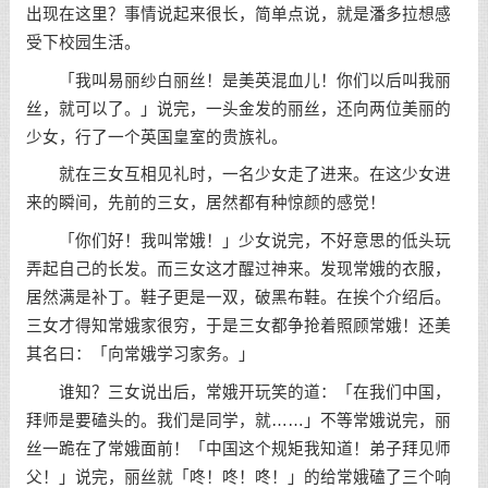
出现在这里？事情说起来很长，简单点说，就是潘多拉想感
受下校园生活。
「我叫易丽纱白丽丝！是美英混血儿！你们以后叫我丽
丝，就可以了。」说完，一头金发的丽丝，还向两位美丽的
少女，行了一个英国皇室的贵族礼。
就在三女互相见礼时，一名少女走了进来。在这少女进
来的瞬间，先前的三女，居然都有种惊颜的感觉！
「你们好！我叫常娥！」少女说完，不好意思的低头玩
弄起自己的长发。而三女这才醒过神来。发现常娥的衣服，
居然满是补丁。鞋子更是一双，破黑布鞋。在挨个介绍后。
三女才得知常娥家很穷，于是三女都争抢着照顾常娥！还美
其名曰：「向常娥学习家务。」
谁知？三女说出后，常娥开玩笑的道：「在我们中国，
拜师是要磕头的。我们是同学，就……」不等常娥说完，丽
丝一跪在了常娥面前！「中国这个规矩我知道！弟子拜见师
父！」说完，丽丝就「咚！咚！咚！」的给常娥磕了三个响