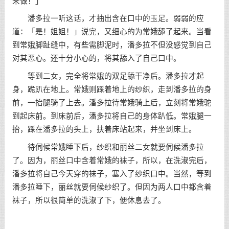
来做！」
潘多拉一听这话，才抽出含在口中的玉足。弱弱的应
道：「是！姐姐！」说完，又细心的为常娥舔了起来。当看
到常娥脚趾缝中，有些需脚泥时，潘多拉不但没感觉到自己
对其恶心。还十分小心的，将其舔入了自己口中。
等到二女，完全将常娥的双足舔干净后。潘多拉才起
身，跪趴在地上。常娥则踩着地上的纱织，走到潘多拉的身
前，一抬腿骑了上去。潘多拉待常娥骑上后，立刻将常娥驼
到起床前。到床前后，潘多拉将自己的身体趴低。常娥腿一
抬，踩在潘多拉的头上，扶着床站起来，并坐到床上。
待伺候常娥睡下后，纱织和丽丝二女就要伺候潘多拉
了。因为，丽丝口中含着常娥的袜子，所以，在洗淑完后，
潘多拉将自己今天穿的袜子，塞入了纱织口中。当然，等到
潘多拉睡下，丽丝就要伺候纱织了。但因为两人口中都含着
袜子，所以很简单的洗淑了下，便休息去了。