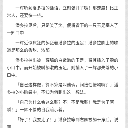
一辉听到潘多拉的话语，立刻张开了嘴！那速度！比正
常人，还要快一些。
潘多拉见后，只是笑了笑。便将省下的一只玉足塞入了
一辉口中……
一辉近似疯狂的舔舐着潘多拉的玉足！潘多拉脚上的味
道是那么的香甜、浓郁。
潘多拉抽出被一辉舔的白嫩嫩的玉足，将其插入了瞬的
小口中。而开始被瞬舔漱的玉足，则插入了一辉那失落的小
口中。
「自己这样做，算不算是叫他俩，间接性接吻啊？」潘
多拉的小脑袋中，不知为何跑出这一想法。
「自己为什么会这么贱？不！不是我贱！我是为了阿
瞬！」一辉不停的自我暗示着。
「好了！我要走了！」潘多拉等到右脚被舔干净后，说
道。