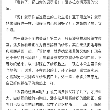
「我输了！说出你的惩罚吧！」潘多拉表情落寞的说
道。
「恩！就罚你当这寝室的二公主吧！至于丽丝嘛？就罚
她像伺候你一样，伺候我的小纱织好了！」常娥想了想，宣
布道。
由于班级不同的关系！第二天，只有潘多拉和纱织在寝
室。潘多拉看着正在为自己舔鞋的纱织，实在无法把她与雅
典娜联系到一起。「管他呢！就算她是雅典娜又如何！现在
还不是给自己舔鞋！」想着潘多拉突然将纱织跺倒在地，不
等纱织起来，以一脚踩在了纱织脸上。「现在本公主要拿你
当地毯！」说着，还在纱织脸上，转了转脚。感觉踩实后，
才抬起另一只脚踩在纱织胸口上。这一踩，潘多拉直感觉，
自己好似踩在了海绵垫上一样。
「发育的还挺早呢！」说完潘多拉又踩了几下，才把重
力，由纱织的脸转向胸口。潘多拉用脚将纱织的脸拨正，便
将自己穿着黑绣鞋的脚，踩在了纱织的嘴上。「舔！」简简