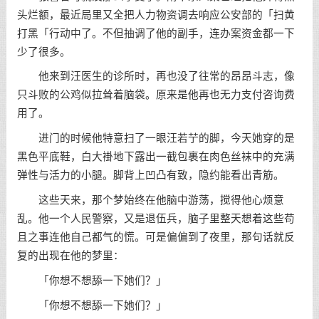
头烂额，最近局里又全把人力物资调去响应公安部的「扫黄
打黑「行动中了。不但抽调了他的副手，连办案资金都一下
少了很多。
他来到汪医生的诊所时，再也没了往常的昂昂斗志，像
只斗败的公鸡似拉耸着脑袋。原来是他再也无力支付咨询费
用了。
进门的时候他特意扫了一眼汪若艼的脚，今天她穿的是
黑色平底鞋，白大褂地下露出一截包裹在肉色丝袜中的充满
弹性与活力的小腿。脚背上凹凸有致，隐约能看出青筋。
这些天来，那个梦始终在他脑中游荡，搅得他心烦意
乱。他一个人民警察，又是退伍兵，脑子里整天想着这些苟
且之事连他自己都气的慌。可是偏偏到了夜里，那句话就反
复的出现在他的梦里：
「你想不想舔一下她们？」
「你想不想舔一下她们？」