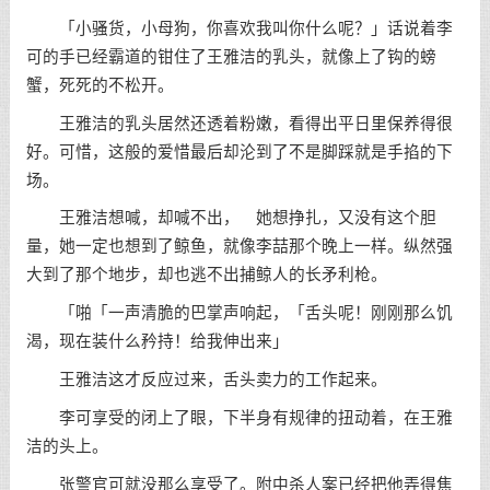
「小骚货，小母狗，你喜欢我叫你什么呢？」话说着李
可的手已经霸道的钳住了王雅洁的乳头，就像上了钩的螃
蟹，死死的不松开。
王雅洁的乳头居然还透着粉嫩，看得出平日里保养得很
好。可惜，这般的爱惜最后却沦到了不是脚踩就是手掐的下
场。
王雅洁想喊，却喊不出， 她想挣扎，又没有这个胆
量，她一定也想到了鲸鱼，就像李喆那个晚上一样。纵然强
大到了那个地步，却也逃不出捕鲸人的长矛利枪。
「啪「一声清脆的巴掌声响起，「舌头呢！刚刚那么饥
渴，现在装什么矜持！给我伸出来」
王雅洁这才反应过来，舌头卖力的工作起来。
李可享受的闭上了眼，下半身有规律的扭动着，在王雅
洁的头上。
张警官可就没那么享受了。附中杀人案已经把他弄得焦