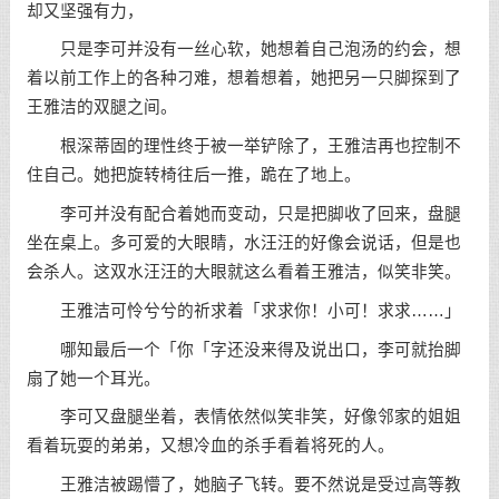
却又坚强有力，
只是李可并没有一丝心软，她想着自己泡汤的约会，想
着以前工作上的各种刁难，想着想着，她把另一只脚探到了
王雅洁的双腿之间。
根深蒂固的理性终于被一举铲除了，王雅洁再也控制不
住自己。她把旋转椅往后一推，跪在了地上。
李可并没有配合着她而变动，只是把脚收了回来，盘腿
坐在桌上。多可爱的大眼睛，水汪汪的好像会说话，但是也
会杀人。这双水汪汪的大眼就这么看着王雅洁，似笑非笑。
王雅洁可怜兮兮的祈求着「求求你！小可！求求……」
哪知最后一个「你「字还没来得及说出口，李可就抬脚
扇了她一个耳光。
李可又盘腿坐着，表情依然似笑非笑，好像邻家的姐姐
看着玩耍的弟弟，又想冷血的杀手看着将死的人。
王雅洁被踢懵了，她脑子飞转。要不然说是受过高等教