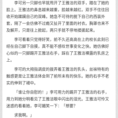
李可另一只脚也早就甩开了王雅洁的双手，踏在了她的
脸上。王雅洁的鼻息越来越重，脸越来越红。双手不住往回
收开始蹂躏自己的双峰。她急不可待的脱下自己的西装外
套，隔了一会仿佛不过瘾又扯开了里面的衬衣。胸罩也来不
及解开，只是往上掀起，两只手就不停地揉搓起来。
李可看着只觉得好笑，前不久还高高在上的校长此刻已
经在自己脚下自摸，真不能不感叹世事变化之快。她仿佛好
心似的一只脚踢开王雅洁右手，踩在了王雅洁裸露的乳房之
上。
李可的大拇指调皮的拨弄着王雅洁的乳头，丝袜特有的
触感更是让王雅洁体会到了前所未有的快乐。她的右手不老
实的伸到了裙中。
「谁让你自慰的！」李可用力的踢开了王雅洁的右手，
用力到她分明看见了王雅洁眼中闪出的泪光。王雅洁可怜又
迷惑的看着她，李可媚笑一下：「想要？
求我啊。」