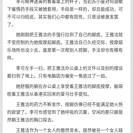
李可眼神迷离的看着桌上的杯子，当初苏小曼对何淑敏
下催情药手段又被她套用，手段是一样的，却总能成功，可
不可以归结说，其实我们心中都有奴性，只是没被激发罢
了。
她刚刚把王雅洁的手强行拉到了自己的脚底，王雅洁就
不受控制的为她按摩起脚底。王雅洁自己久经交际，按摩娱
乐场所也没少去，虽是第一次帮别人捏脚，手法却也有模有
样。
李可左手一扫，把王雅洁办公桌上的文件以及别的摆设
都扫到了地上。只有电脑因为偏安一角逃过了一劫。
她舒服的躺在办公桌上享受着王雅洁的脚底按摩，脑袋
枕着王雅洁从香港买回来的爱马仕手提包。
王雅洁的药力不断发作，按脚仿佛已经不能满足她火热
的欲望了。李可也感觉到了她呼吸的沉重，空闲的那只脚居
然朝王雅洁的胸口探去。
王雅洁作为一个女人的傲然资本，居然被另一个女人踩