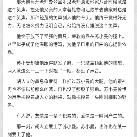
那天他离开老师办公室听见老师谈论他家八卦时候就是
这个笑声。撞死他父亲的人拿着礼物和汇款单去他家时也是
这个笑声。那种轻蔑的笑声刻入他的骨头。他终于觉得好无
力，无论怎么努力证明自己，他始终没有摆脱这个笑声。
他终于放下了坚强的面具，瘫软的靠在苏小曼的腿上。
这里似乎成了他温暖的港湾，为他早已累的扭曲的心提供依
靠。
苏小曼却被他压得腿发了麻，一只膝盖顶起他的脑袋，
两人就这么一上一下对视了一眼。都没了声音。
胡人立的鼻息象音符一样扫过苏小曼的大腿，他的眼神
再也不像以前那么凶煞，再也没了那股子狠劲。苏小曼怜惜
的用手抚摸着胡人立的脑袋，就像抚摸着一头刚刚驯服的野
兽。
有人说，友情是一辈子积累的，爱情是一瞬间产生的。
那一刻，胡人立爱上了苏小曼。苏小曼，也许也在某一
刻爱上了他。