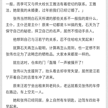
一般，而李可又与师大校长王雅洁有着密切的联系。王雅
洁，她是我的未婚妻，过年前我们已经订婚了。」
张伟当然明白石天所谓的那些关系不一般指的是什么，
主仆，主仆还是主仆！原来一切都是ＳＭ搞的鬼，石天为了
保守自己的秘密，捍卫自己的名声，居然不惜动手杀人。
他想到自己与汪若艼的关系，忍不住哈哈大笑起来！
就算石天再怎么聪明，计算再怎么周到，也一定想不到
张伟也沦为了这畸恋的牺牲品。大家本来都是一样的。
就在这时，仓库的门「轰隆「一声被撞开了！
张伟以为支援到了，抬头看去却非常失望，居然是汪若
艼开着自己的吉普车冲了进来。
原来汪若艼坐出租来到老码头，老远就看见张伟的车停
在路边，车上空无一人。
她和张伟已经同居，身上自然有车钥匙，边驾车四处寻
早起来。