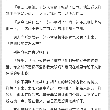
「曼……曼姐。」胡人立终于松动了口气，他知道这样
耗下去不是办法，「之前是我的错，从今以后……」
「从今以后什么？」苏小曼插了句嘴，还不忘顺便羞辱
他一下，「这可不是我之前见到的那个胡人立啊。」
胡人立听到羞辱，好不容易憋住的脾气又顶了上来，
「你到底想要怎么样？
别拐弯抹角直说吧！」
「好啊，「苏小曼也来了精神「姐姐等的就是你这句
话，你之前不是说不爱抱我大腿吗？我现在就要你跪下来抱
住我的腿求我！」
「你不要欺人太甚！」胡人立的脸就像老松树的树皮一
样垮了下来，太阳穴高高隆起，眼中藏了一把杀人的刀一样
锐利。他本来以为苏小曼无非是想让他道个歉，大不了以后
躲着她一点，现在看来，自己还是想得太简单了。
苏小曼翘了个二郎腿，此时的天已经有了凉意，她平日