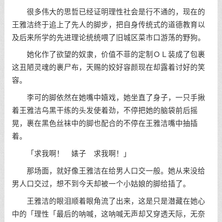
很多伟大的思哲已经证明理性社会是行不通的，现在的
王雅洁终于追上了先人的脚步，把自身传统式的道德教育以
及后来所学的先进理论统统喂了旧城区菜市口游荡的野狗。
她化作了欲望的奴隶，价值不菲的定制ＯＬ装成了包裹
这丑陋灵魂的裹尸布，天赐的姣好容颜现在却露着讨好的笑
容。
李可的脚依然在她嘴中嬉戏，她坐直了身子，一只手揪
着王雅洁乌黑干练的头发使着劲，不停把她的脑袋前后摇
晃，裹在黑色丝袜中的脚也配合的不停在王雅洁嘴中抽插
着。
「求我啊！ 婊子 求我啊！」
那场面，就好像王雅洁在给男人口交一般。她从来没给
男人口交过，想不到今天却被一个小姑娘的脚给插了。
王雅洁的眼泪顺着眼角流了出来，这是只是潜藏在她心
中的「理性「最后的呐喊，这呐喊无声却又穿透天际，无奈