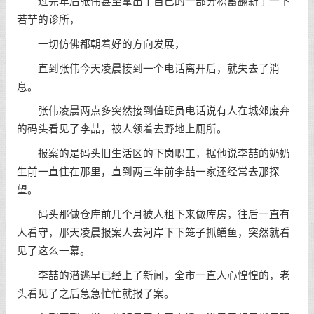
过完年后张伟甚至拿出了自己的一部分积蓄翻新了一下
若艼的诊所，
一切仿佛都朝着好的方向发展，
直到张伟今天凌晨接到一个电话离开后，就失去了消
息。
张伟凌晨两点多突然接到值班员电话说有人在城郊废弃
的码头看见了李喆，被人领着去野地上厕所。
报案的是码头旧生活区的下岗职工，据他说李喆的奶奶
生前一直住在那里，直到两三年前李喆一家还经常去那探
望。
码头那做仓库前几个月被人租下来做库房，往后一直有
人看守，那天凌晨报案人去河岸下下笼子抓鳝鱼，突然就看
见了这么一幕。
李喆的潜逃早已经上了新闻，全市一直人心惶惶的，老
头看见了之后急急忙忙就报了案。