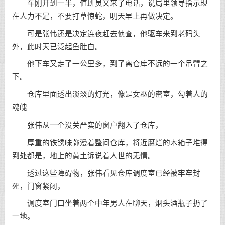
车刚开到一半，值班员又来了电话，说局里领导指示现
在人力不足，不要打草惊蛇，明天早上再做决定。
可是张伟还是决定连夜赶去侦查，他驱车来到老码头
外，此时天已泛起鱼肚白。
他下车又走了一公里多，到了离仓库不远的一个吊臂之
下。
仓库里面透出淡淡的灯光，像是女巫的密室，勾着人的
魂魄
张伟从一个没关严实的窗户翻入了仓库，
厚重的铁锈味弥漫着整间仓库，将近腐烂的木箱子堆得
到处都是，地上的黄土诉说着人世的无情。
透过这些障碍物，张伟看见仓库调度室已经被牢牢封
死，门窗紧闭，
调度室门口坐着两个中年男人在聊天，烟头酒瓶子扔了
一地。