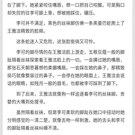
在了脚下。她紧紧咬住嘴唇，想一口把自己咬醒。可是胸口
却失控的往李可脚上靠，想被她踩住，碾压。
李可并不满足，黑色的丝袜脚仿佛一条黑曼巴蛇爬上了
王雅洁精致的脸颊。
这条蛇迷人又危险，这张脸俊俏又可怜。
李可的脚尽情的在王雅洁脸上游走，五根豆蔻一般的脚
趾隔着丝袜探索着王雅洁脸上的一切。一会拂过她的嘴唇，
那张石天朝思暮想的柔媚嘴唇。一会踩在她的鼻子，那精致
挺巧就像整容过的鼻子。一会停在她的眼眉上，王雅洁会说
话的眼睛，如残月一般的眉毛，也都被李可踩到了脚下。
到了后来，王雅洁就像狗一样追逐着李可的丝袜脚。贪
婪的大嘴到处搜寻。
虽然隔着丝袜，但是李可柔软的脚趾在她口中扭动时她
分明感觉的一清二楚，就像舌吻一样刺激，她的舌头和李可
的脚趾隔着丝袜纠缠不清。