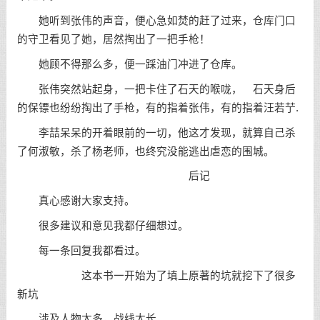
她听到张伟的声音，便心急如焚的赶了过来，仓库门口
的守卫看见了她，居然掏出了一把手枪！
她顾不得那么多，便一踩油门冲进了仓库。
张伟突然站起身，一把卡住了石天的喉咙， 石天身后
的保镖也纷纷掏出了手枪，有的指着张伟，有的指着汪若艼.
李喆呆呆的开着眼前的一切，他这才发现，就算自己杀
了何淑敏，杀了杨老师，也终究没能逃出虐恋的围城。
后记
真心感谢大家支持。
很多建议和意见我都仔细想过。
每一条回复我都看过。
这本书一开始为了填上原著的坑就挖下了很多
新坑
涉及人物太多，战线太长，