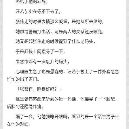
终结了他的幻想。
汪若艼实在等不下去了，
张伟走的时候表情那么凝重，是她从所未见的，
她想给警局打电话，可是两人的关系还没曝光，
她又想起张伟走的时候提到了什么老码头，
于是赶快上网搜寻了一下，
果然市郊有一座废弃的码头，
心理医生急了也是愚蠢的，汪若艼披上了一件外套急急
忙忙的出了家门。
「张警官，睡得好吗？」
这是张伟苏醒来听到的第一句话，他摇晃了一下脑袋，
后脑勺还隐隐作痛。
隔了一会，他勉强睁开眼睛，看到的是一个陌生男子坐
在他的对面。