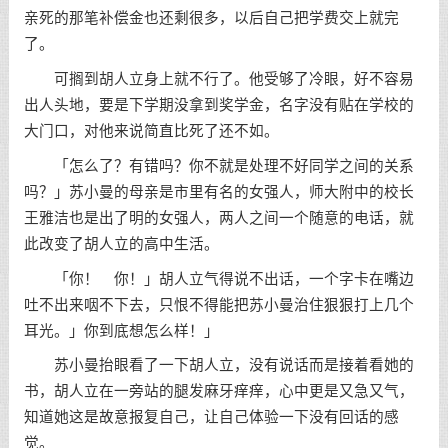
亲死的那笔补偿金也还剩很多，以后自己把学费交上就完
了。
可搁到胡人立身上就不行了。他受够了冷眼，好不容易
出人头地，要是下学期没拿到奖学金，名字没有贴在学校的
大门口，对他来说简直比死了还不如。
「怎么了？有错吗？你不就是处理不好同学之间的关系
吗？」苏小曼的母亲是市里有名的女强人，师大附中的校长
王雅洁也是出了明的女强人，两人之间一个随意的电话，就
此改变了胡人立的高中生活。
「你！ 你！」胡人立气得说不出话，一个字卡在嘴边
吐不出来咽不下去，只恨不得能把苏小曼治住狠狠打上几个
耳光。」你到底想怎么样！」
苏小曼抬眼看了一下胡人立，没有说话而是接着看她的
书，胡人立在一旁站的腿发麻牙痒痒，心中更是又急又气，
知道她这是故意报复自己，让自己体验一下没有回话的感
觉。