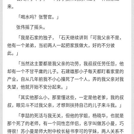
来。
「喝水吗？张警官。」
张伟摇了摇头。
「我是石家的独子，「石天继续讲到「可我父亲不是，
他有一个弟弟，当初两人一起把家族做大，好的不分彼
此。」
「当然这主要都是我父亲的功劳，我叔叔任劳任怨，他
却有一个不甘平庸的儿子。石建雄那小子每天都盯着家里的
产业，自从几年前我不小心撞死了一个人，弄的我父亲对我
失望，他就开始不安分起来。」
「其实他那么小，那里懂这些，一定是他老爹，我的叔
叔，眼见斗不过我父亲，才想到扶持自己的儿子来斗我。」
「李喆的死活与我无关，但他的学姐，杨晓华，也就是
那个死了的老师，有一个同性恋伴侣，名字叫做苏小曼，巧
得很！苏小曼是师大附中校长秘书李可的学妹，两人关系不