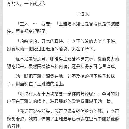
育的人，一下就反应
了过来
「主人 ～ 我要～「王雅洁不知道是害羞还是情欲催
使，声音都变得酥了。
「哈哈哈哈，开窍的真快。」李可放浪的大笑个不停，
她豪放的一把揪过王雅洁的脑袋，夹在了胯下。
这本是羞辱之意，哪晓得王雅洁不觉其辱，反而卖力的
舔吃起来，虽然隔着裤袜和内裤，还是搅得李可心里痒痒。
她一脚把王雅洁踢倒在地，迫不及待的褪下裤子和袜
子，迎面骑在了王雅洁的脸上。
「听说有人花十万块想要一亲你的芳泽呢？」李可的阴
户压在王雅洁的嘴上，粘稠腥咸的爱液瞬间糊了她一脸。
「我话可说在前头，我可是没有钱付给你的哦。」李可
娇笑着说，她的手伸向了王雅洁早已暴露在空气中颤颤巍巍
的双峰。