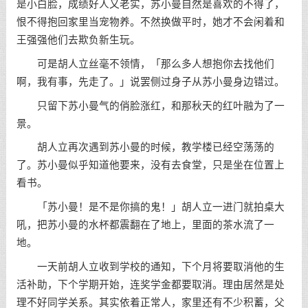
是小白脸，成绩好人又老实，苏小曼自然是喜欢的不得了，
恨不得抱回家里当宠物养。不然换做平时，她才不会闲着和
王强强他们去欺负新生玩。
可是胡人立丝毫不领情，「那么多人想抱你去找他们
啊，我有事，先走了。」说罢侧过身子从苏小曼身边错过。
只留下苏小曼气的俏脸涨红，和那秋天的红叶融为了一
景。
胡人立再次遇到苏小曼的时候，教学楼已经空荡荡的
了。苏小曼似乎知道他要来，没有去食堂，只是坐在位置上
看书。
「苏小曼！是不是你搞的鬼！」胡人立一进门就拍桌大
吼，把苏小曼的水杯都震翻在了地上，里面的茶水流了一
地。
一天前胡人立收到学校的通知，下个月将要取消他的生
活补助，下个学期开始，连奖学金都要取消。理由居然是处
理不好同学关系。其实依着正常人，家里还有不少积蓄，父