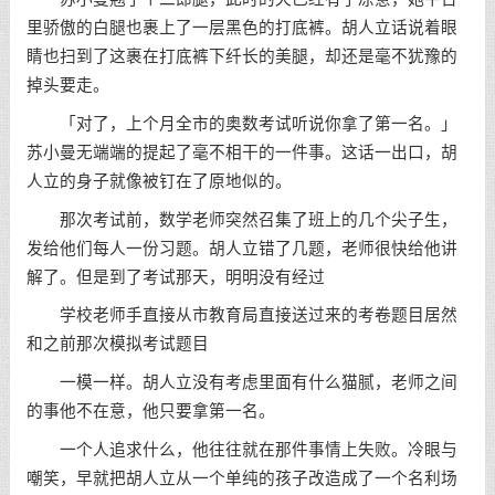
里骄傲的白腿也裹上了一层黑色的打底裤。胡人立话说着眼
睛也扫到了这裹在打底裤下纤长的美腿，却还是毫不犹豫的
掉头要走。
「对了，上个月全市的奥数考试听说你拿了第一名。」
苏小曼无端端的提起了毫不相干的一件事。这话一出口，胡
人立的身子就像被钉在了原地似的。
那次考试前，数学老师突然召集了班上的几个尖子生，
发给他们每人一份习题。胡人立错了几题，老师很快给他讲
解了。但是到了考试那天，明明没有经过
学校老师手直接从市教育局直接送过来的考卷题目居然
和之前那次模拟考试题目
一模一样。胡人立没有考虑里面有什么猫腻，老师之间
的事他不在意，他只要拿第一名。
一个人追求什么，他往往就在那件事情上失败。冷眼与
嘲笑，早就把胡人立从一个单纯的孩子改造成了一个名利场